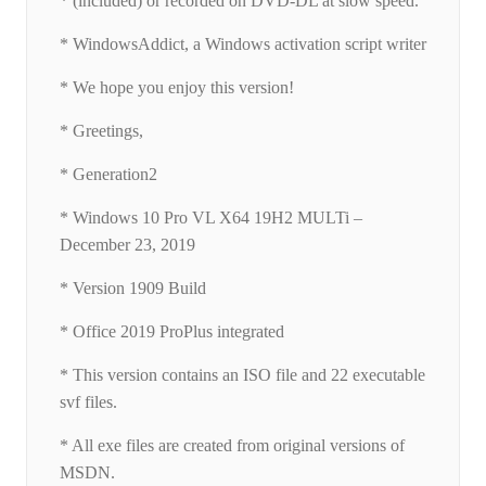
* (included) or recorded on DVD-DL at slow speed.
* WindowsAddict, a Windows activation script writer
* We hope you enjoy this version!
* Greetings,
* Generation2
* Windows 10 Pro VL X64 19H2 MULTi –
December 23, 2019
* Version 1909 Build
* Office 2019 ProPlus integrated
* This version contains an ISO file and 22 executable
svf files.
* All exe files are created from original versions of
MSDN.