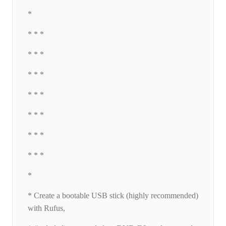
*
* * *
* * *
* * *
* * *
* * *
* * *
* * *
*
* Create a bootable USB stick (highly recommended)
with Rufus,