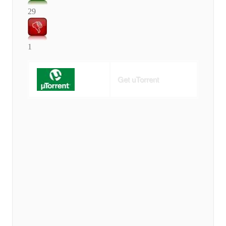
29
1
Get uTorrent