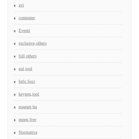
avi
computer
Eventi
exclusive,others
full,others
gui,tool
Info Soci
keygen,tool
magnet,hq
mpeg,free
Normativa