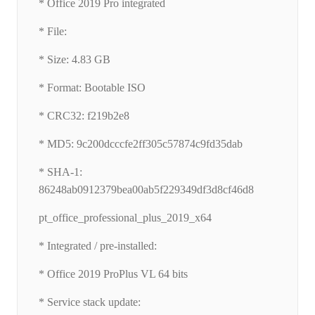
* Office 2019 Pro integrated
* File:
* Size: 4.83 GB
* Format: Bootable ISO
* CRC32: f219b2e8
* MD5: 9c200dcccfe2ff305c57874c9fd35dab
* SHA-1:
86248ab0912379bea00ab5f229349df3d8cf46d8
pt_office_professional_plus_2019_x64
* Integrated / pre-installed:
* Office 2019 ProPlus VL 64 bits
* Service stack update: