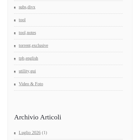
subs,divx
tool
tool,notes
torrent,exclusive
tpb,english
utility,gui
Video & Foto
Archivio Articoli
Luglio 2026
(1)