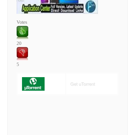
Votes
20
5
Get uTorrent