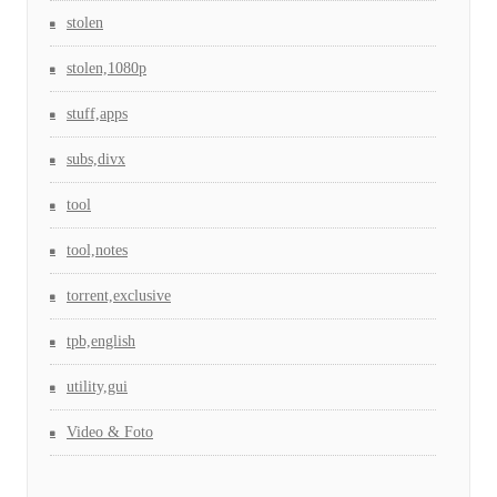
stolen
stolen,1080p
stuff,apps
subs,divx
tool
tool,notes
torrent,exclusive
tpb,english
utility,gui
Video & Foto