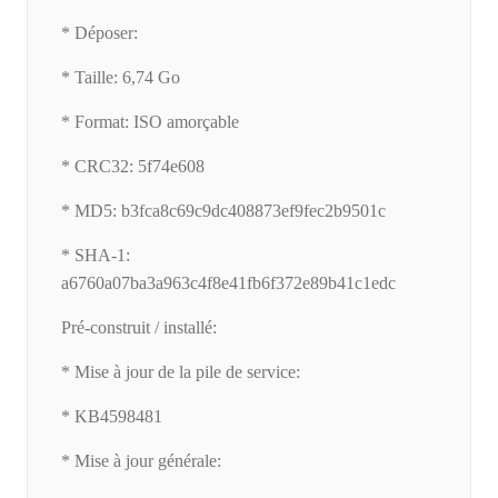
* Déposer:
* Taille: 6,74 Go
* Format: ISO amorçable
* CRC32: 5f74e608
* MD5: b3fca8c69c9dc408873ef9fec2b9501c
* SHA-1:
a6760a07ba3a963c4f8e41fb6f372e89b41c1edc
Pré-construit / installé:
* Mise à jour de la pile de service:
* KB4598481
* Mise à jour générale: