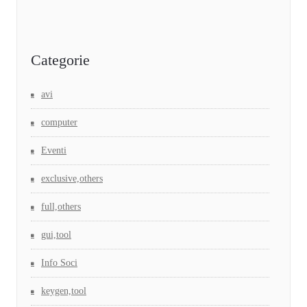
Categorie
avi
computer
Eventi
exclusive,others
full,others
gui,tool
Info Soci
keygen,tool