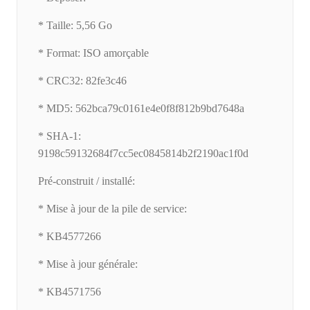
* Taille: 5,56 Go
* Format: ISO amorçable
* CRC32: 82fe3c46
* MD5: 562bca79c0161e4e0f8f812b9bd7648a
* SHA-1:
9198c59132684f7cc5ec0845814b2f2190ac1f0d
Pré-construit / installé:
* Mise à jour de la pile de service:
* KB4577266
* Mise à jour générale:
* KB4571756