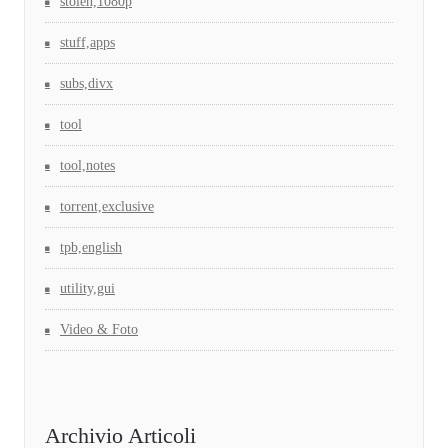
stolen,1080p
stuff,apps
subs,divx
tool
tool,notes
torrent,exclusive
tpb,english
utility,gui
Video & Foto
Archivio Articoli