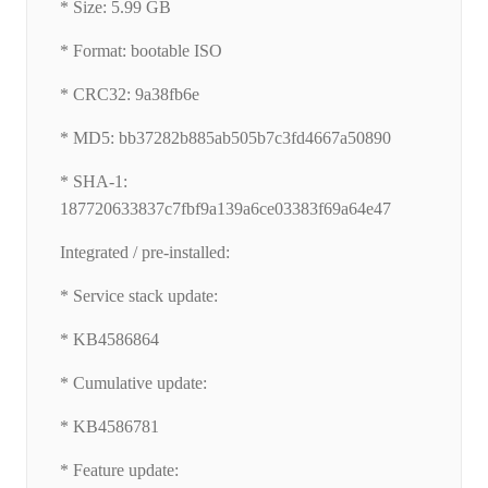
* Size: 5.99 GB
* Format: bootable ISO
* CRC32: 9a38fb6e
* MD5: bb37282b885ab505b7c3fd4667a50890
* SHA-1:
187720633837c7fbf9a139a6ce03383f69a64e47
Integrated / pre-installed:
* Service stack update:
* KB4586864
* Cumulative update:
* KB4586781
* Feature update: