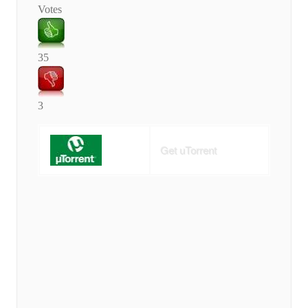
Votes
35
3
Get uTorrent