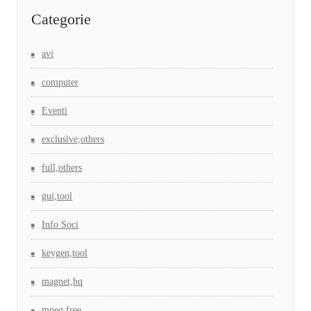
Categorie
avi
computer
Eventi
exclusive,others
full,others
gui,tool
Info Soci
keygen,tool
magnet,hq
mpeg,free