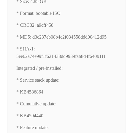
* Size: 4.85 GB
* Format: bootable ISO
* CRC32: a9cff458
* MD5: d3c237eb08b4c2f034558ddd00412d95
* SHA-1:
5ee62a74e99f1f621438dd9989fab8d4f640b111
Integrated / pre-installed:
* Service stack update:
* KB4586864
* Cumulative update:
* KB4594440
* Feature update: