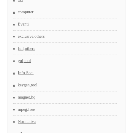
computer
Eventi
exclusive,others
full,others
gui,tool
Info Soci
keygen,tool
magnet,hq
mpeg,free
Normativa