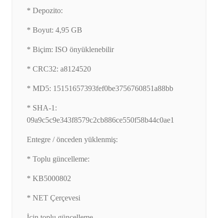
* Depozito:
* Boyut: 4,95 GB
* Biçim: ISO önyüklenebilir
* CRC32: a8124520
* MD5: 15151657393fef0be3756760851a88bb
* SHA-1:
09a9c5c9e343f8579c2cb886ce550f58b44c0ae1
Entegre / önceden yüklenmiş:
* Toplu güncelleme:
* KB5000802
* NET Çerçevesi
İçin toplu güncelleme