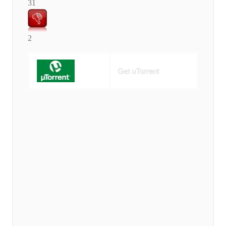
31
2
Get uTorrent