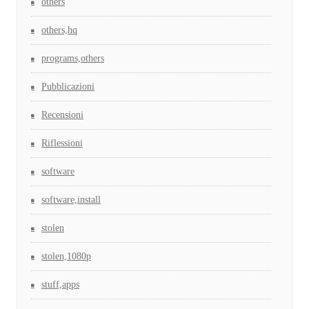
others
others,hq
programs,others
Pubblicazioni
Recensioni
Riflessioni
software
software,install
stolen
stolen,1080p
stuff,apps