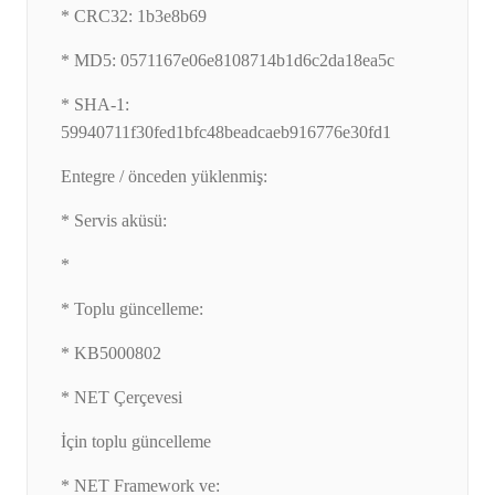
* CRC32: 1b3e8b69
* MD5: 0571167e06e8108714b1d6c2da18ea5c
* SHA-1:
59940711f30fed1bfc48beadcaeb916776e30fd1
Entegre / önceden yüklenmiş:
* Servis aküsü:
*
* Toplu güncelleme:
* KB5000802
* NET Çerçevesi
İçin toplu güncelleme
* NET Framework ve: