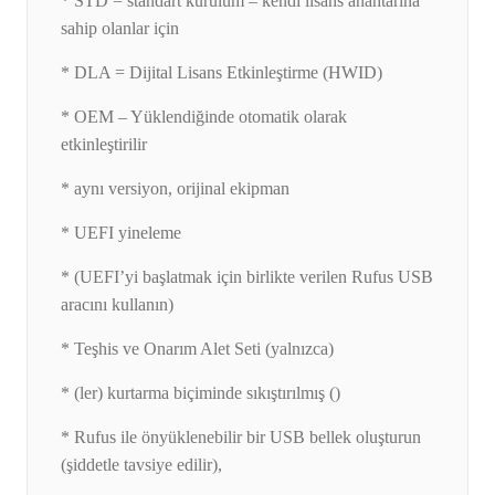
* STD = standart kurulum – kendi lisans anahtarına
sahip olanlar için
* DLA = Dijital Lisans Etkinleştirme (HWID)
* OEM – Yüklendiğinde otomatik olarak
etkinleştirilir
* aynı versiyon, orijinal ekipman
* UEFI yineleme
* (UEFI’yi başlatmak için birlikte verilen Rufus USB
aracını kullanın)
* Teşhis ve Onarım Alet Seti (yalnızca)
* (ler) kurtarma biçiminde sıkıştırılmış ()
* Rufus ile önyüklenebilir bir USB bellek oluşturun
(şiddetle tavsiye edilir),