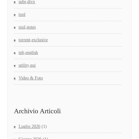
subs,divx
tool
tool,notes
torrent,exclusive
tpb,english
utility,gui
Video & Foto
Archivio Articoli
Luglio 2026
(1)