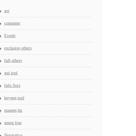
avi
computer
Eventi
exclusive,others
full,others
gui,tool
Info Soci
keygen,tool
magnet,hq
mpeg,free
Normativa