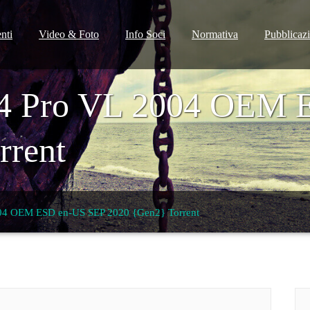
nti
Video & Foto
Info Soci
Normativa
Pubblicaz
4 Pro VL 2004 OEM 
rrent
04 OEM ESD en-US SEP 2020 {Gen2} Torrent