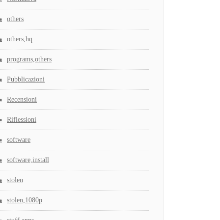
others
others,hq
programs,others
Pubblicazioni
Recensioni
Riflessioni
software
software,install
stolen
stolen,1080p