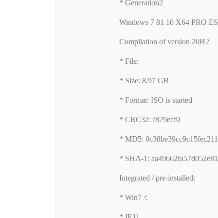
* Generation2
Windows 7 81 10 X64 PRO E
Compilation of version 20H2
* File:
* Size: 8.97 GB
* Format: ISO is started
* CRC32: f879ecf0
* MD5: 0c38be39cc9c15fec21
* SHA-1: aa49662fa57d052e8
Integrated / pre-installed:
* Win7 /:
* IE11