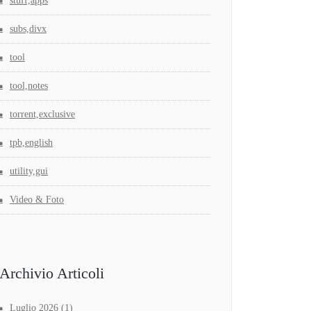
stuff,apps
subs,divx
tool
tool,notes
torrent,exclusive
tpb,english
utility,gui
Video & Foto
Archivio Articoli
Luglio 2026
(1)