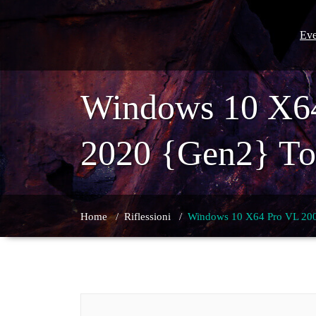
Skip
to
content
Eve
Windows 10 X6
2020 {Gen2} To
Home
/
Riflessioni
/
Windows 10 X64 Pro VL 20