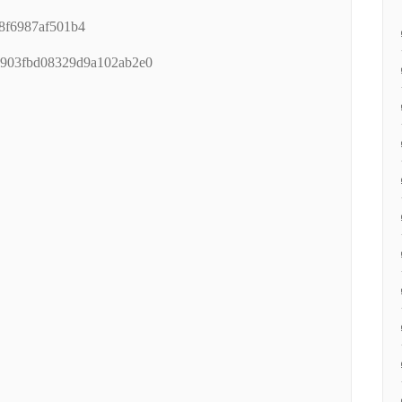
8f6987af501b4
4903fbd08329d9a102ab2e0