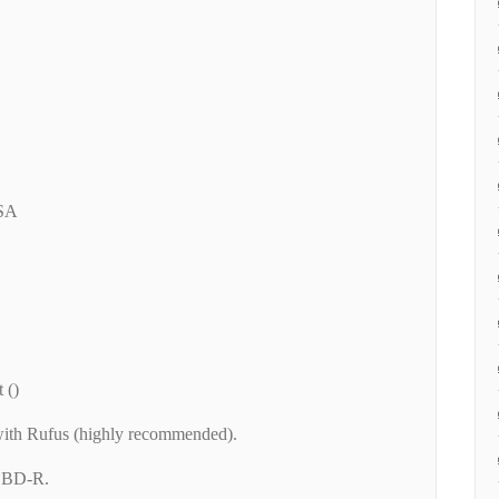
SA
 ()
with Rufus (highly recommended).
e BD-R.