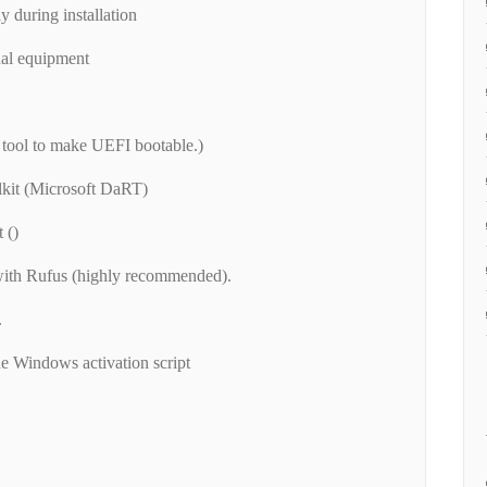
 during installation
nal equipment
tool to make UEFI bootable.)
lkit (Microsoft DaRT)
 ()
with Rufus (highly recommended).
.
e Windows activation script