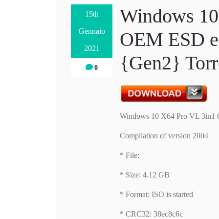
Windows 10
15th
Gennaio
OEM ESD e
2021
{Gen2} Torr
0
Windows 10 X64 Pro VL 3in
Compilation of version 2004
* File:
* Size: 4.12 GB
* Format: ISO is started
* CRC32: 38ec8c6c