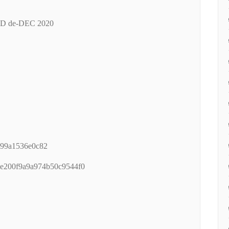
SD de-DEC 2020
199a1536e0c82
1e200f9a9a974b50c9544f0