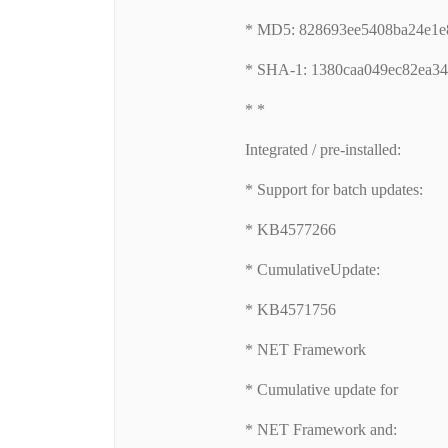
* MD5: 828693ee5408ba24e1e
* SHA-1: 1380caa049ec82ea3
* *
Integrated / pre-installed:
* Support for batch updates:
* KB4577266
* CumulativeUpdate:
* KB4571756
* NET Framework
* Cumulative update for
* NET Framework and: