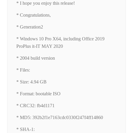
* I hope you enjoy this release!
* Congratulations,
* Generation2
* Windows 10 Pro X64, including Office 2019
ProPlus it-IT MAY 2020
* 2004 build version
* Files:
* Size: 4.94 GB
* Format: bootable ISO
* CRC32: fb4d1171
* MD5: 392b2f1e7163cdc0330f247f4ff14860
* SHA-1: