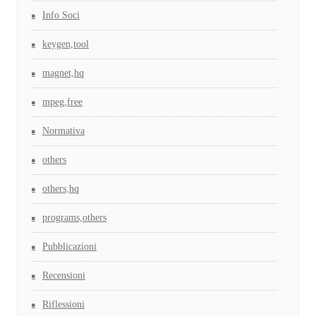
Info Soci
keygen,tool
magnet,hq
mpeg,free
Normativa
others
others,hq
programs,others
Pubblicazioni
Recensioni
Riflessioni