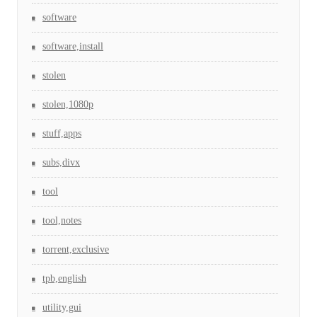
software
software,install
stolen
stolen,1080p
stuff,apps
subs,divx
tool
tool,notes
torrent,exclusive
tpb,english
utility,gui