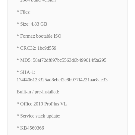
* Files:
* Size: 4.83 GB
* Format: bootable ISO
* CRC32: 1bc9d559
* MD5: 58af72df897bc5563d6b499614f2a295
* SHA-1:
174f406123325ad8ebef2e8b977f4221aae8ae33
Built-in / pre-installed:
* Office 2019 ProPlus VL
* Service stack update:
* KB4560366