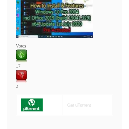
Votes
17
2
Get uTorrent