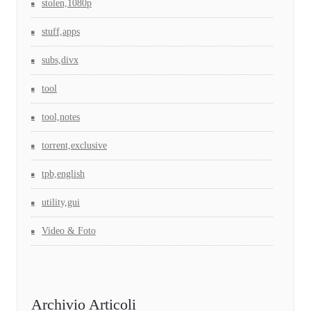
stolen,1080p
stuff,apps
subs,divx
tool
tool,notes
torrent,exclusive
tpb,english
utility,gui
Video & Foto
Archivio Articoli