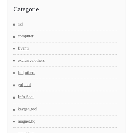
Categorie
avi
computer
Eventi
exclusive,others
full,others
gui,tool
Info Soci
keygen,tool
magnet,hq