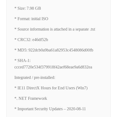
* Size: 7.98 GB
* Format: initial ISO
* Source information is attached in a separate .txt
* CRC32: e46df52b
* MD5: 922dcb0a9ba61a82953c4548086d00fb
* SHA-1:
ccced7720e534f379918f42aef68eae9a6d832ea
Integrated / pre-installed:
* IE11 DirectX Hours for End Users (Win7)
*. NET Framework
* Important Security Updates – 2020-08-11