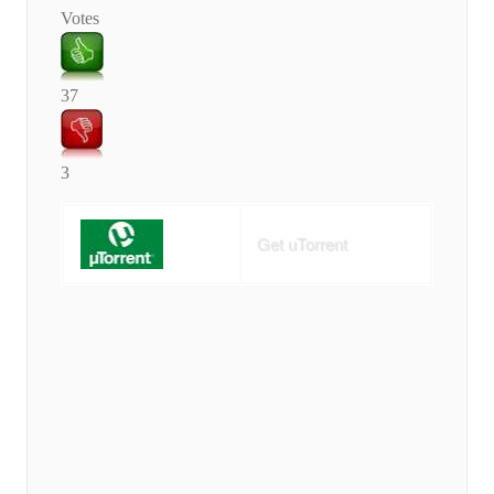
Votes
37
3
Get uTorrent