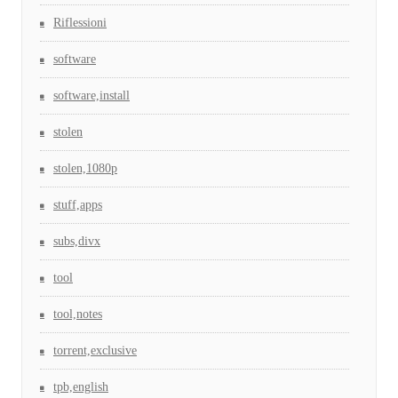
Riflessioni
software
software,install
stolen
stolen,1080p
stuff,apps
subs,divx
tool
tool,notes
torrent,exclusive
tpb,english