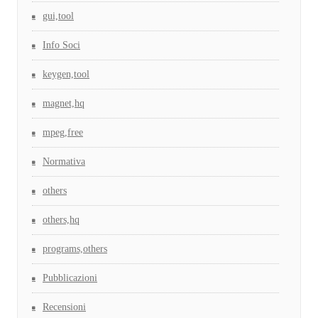
gui,tool
Info Soci
keygen,tool
magnet,hq
mpeg,free
Normativa
others
others,hq
programs,others
Pubblicazioni
Recensioni