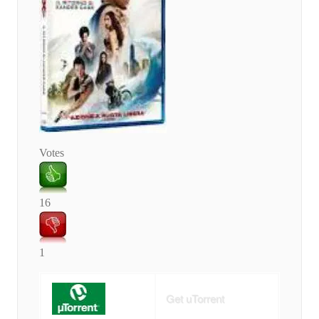
Votes
16
1
Get uTorrent