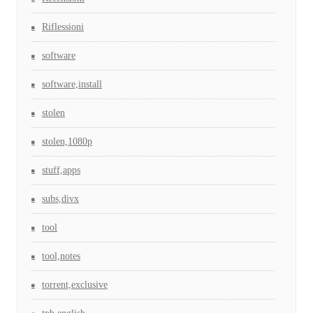
Riflessioni
software
software,install
stolen
stolen,1080p
stuff,apps
subs,divx
tool
tool,notes
torrent,exclusive