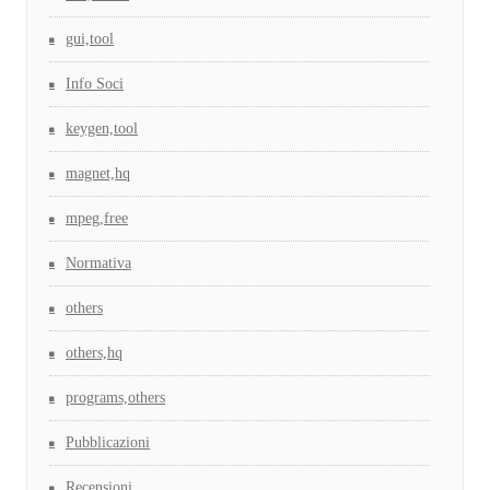
gui,tool
Info Soci
keygen,tool
magnet,hq
mpeg,free
Normativa
others
others,hq
programs,others
Pubblicazioni
Recensioni