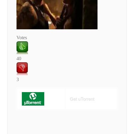
Votes
40
3
Get uTorrent