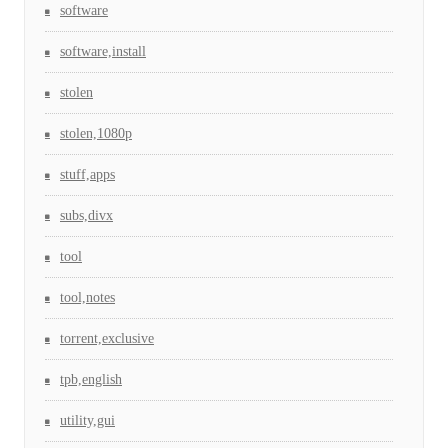
software
software,install
stolen
stolen,1080p
stuff,apps
subs,divx
tool
tool,notes
torrent,exclusive
tpb,english
utility,gui