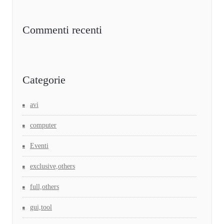
Commenti recenti
Categorie
avi
computer
Eventi
exclusive,others
full,others
gui,tool