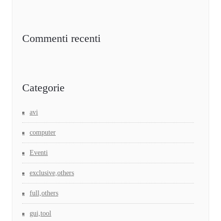
Commenti recenti
Categorie
avi
computer
Eventi
exclusive,others
full,others
gui,tool