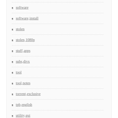
software
software,install
stolen
stolen,1080p
stuff,apps
subs,divx
tool
tool,notes
torrent,exclusive
tpb,english
utility,gui