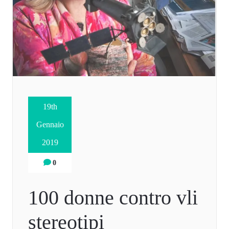
19th
Gennaio
2019
0
100 donne contro vli
stereotipi