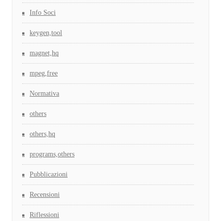
Info Soci
keygen,tool
magnet,hq
mpeg,free
Normativa
others
others,hq
programs,others
Pubblicazioni
Recensioni
Riflessioni