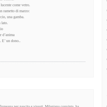
 lucente come vetro.
n rametto di marzo:
ccio, una gamba.
 lato.
dio
ste d’anima
. E’ un dono..
Tropeana per nascita e vissuti, Milaniana convinta, ha