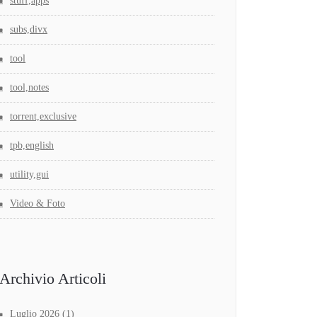
stuff,apps
subs,divx
tool
tool,notes
torrent,exclusive
tpb,english
utility,gui
Video & Foto
Archivio Articoli
Luglio 2026
(1)