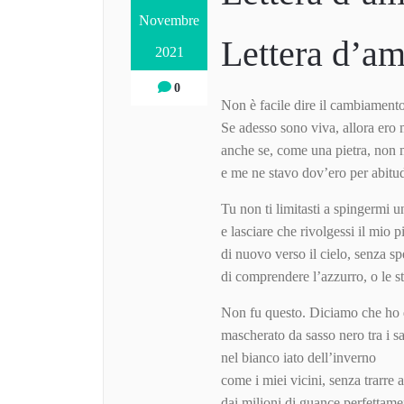
Novembre
Lettera d’a
2021
0
Non è facile dire il cambiamento
Se adesso sono viva, allora ero 
anche se, come una pietra, non
e me ne stavo dov’ero per abitu
Tu non ti limitasti a spingermi u
e lasciare che rivolgessi il mio
di nuovo verso il cielo, senza sp
di comprendere l’azzurro, o le st
Non fu questo. Diciamo che ho 
mascherato da sasso nero tra i sa
nel bianco iato dell’inverno
come i miei vicini, senza trarre 
dai milioni di guance perfettame