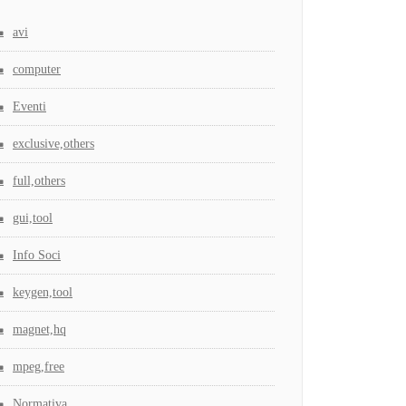
avi
computer
Eventi
exclusive,others
full,others
gui,tool
Info Soci
keygen,tool
magnet,hq
mpeg,free
Normativa