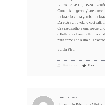
La mia breve lunghezza diventò
Cominciai a germogliare come u
un braccio e una gamba, un bra
Da pietra a nuvola, e così salii in
Ora assomiglio a una specie di 
e fluttuo per l’aria nella mia ve
pura come una lastra di ghiaccio
Sylvia Plath
Beatrice Lento
Eventi
Beatrice Lento
Laureata in Psicologia Clinica, 