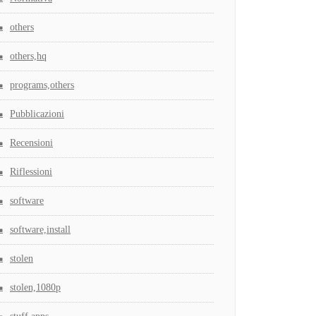
others
others,hq
programs,others
Pubblicazioni
Recensioni
Riflessioni
software
software,install
stolen
stolen,1080p