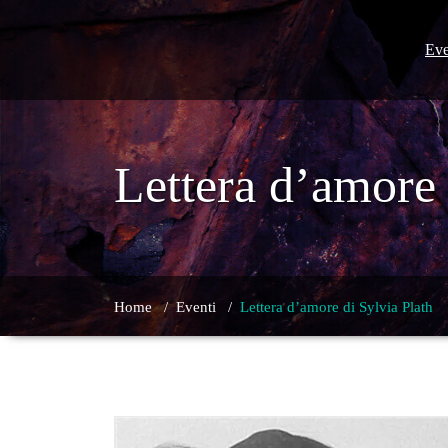
Skip
to
content
Eve
Lettera d’amore 
Home
/
Eventi
/
Lettera d’amore di Sylvia Plath