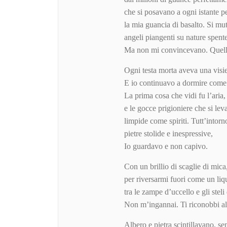
che si posavano a ogni istante pe
la mia guancia di basalto. Si mu
angeli piangenti su nature spent
Ma non mi convincevano. Quell
Ogni testa morta aveva una visie
E io continuavo a dormire come 
La prima cosa che vidi fu l’aria, 
e le gocce prigioniere che si le
limpide come spiriti. Tutt’intor
pietre stolide e inespressive,
Io guardavo e non capivo.
Con un brillio di scaglie di mica
per riversarmi fuori come un liq
tra le zampe d’uccello e gli steli
Non m’ingannai. Ti riconobbi all
Albero e pietra scintillavano, s