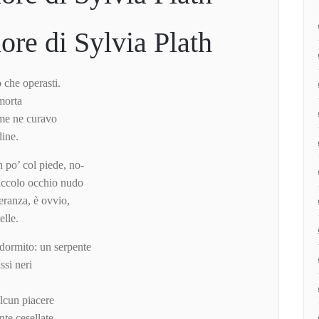
more
di Sylvia Plath
 che operasti.
morta
 me ne curavo
dine.
n po’ col piede, no-
 piccolo occhio nudo
eranza, è ovvio,
elle.
dormito: un serpente
ssi neri
alcun piacere
nte cesellate