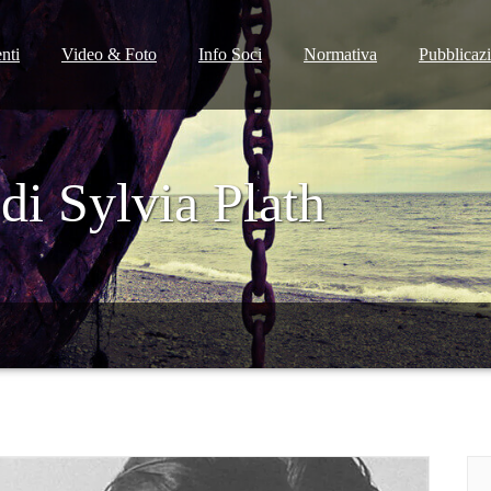
nti
Video & Foto
Info Soci
Normativa
Pubblicaz
di Sylvia Plath