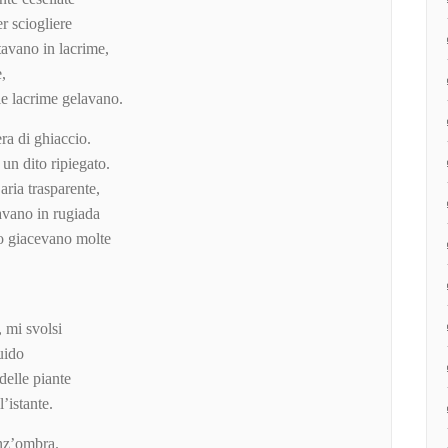
r sciogliere
tavano in lacrime,
e,
e lacrime gelavano.
ra di ghiaccio.
un dito ripiegato.
aria trasparente,
vavano in rugiada
no giacevano molte
, mi svolsi
uido
 delle piante
’istante.
enz’ombra.