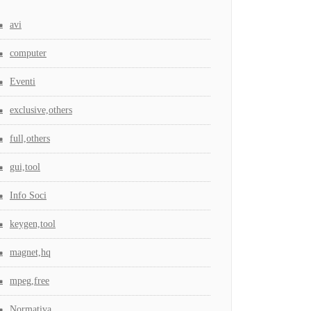
avi
computer
Eventi
exclusive,others
full,others
gui,tool
Info Soci
keygen,tool
magnet,hq
mpeg,free
Normativa