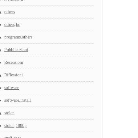
others
others,hq
programs,others
Pubblicazioni
Recensioni
Riflessioni
software
software,install
stolen
stolen,1080p