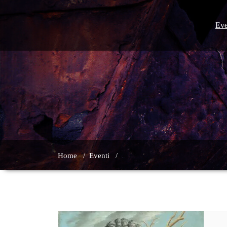
Skip
to
content
Eve
Home
/
Eventi
/