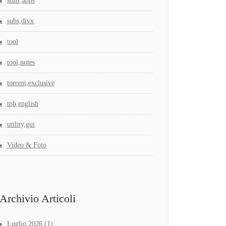
stuff,apps
subs,divx
tool
tool,notes
torrent,exclusive
tpb,english
utility,gui
Video & Foto
Archivio Articoli
Luglio 2026
(1)