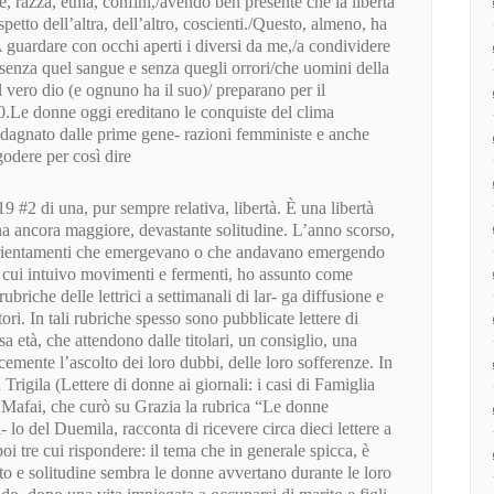
, razza, etnia, confini,/avendo ben presente che la libertà
spetto dell’altra, dell’altro, coscienti./Questo, almeno, ha
 guardare con occhi aperti i diversi da me,/a condividere
senza quel sangue e senza quegli orrori/che uomini della
 vero dio (e ognuno ha il suo)/ preparano per il
0.Le donne oggi ereditano le conquiste del clima
adagnato dalle prime gene- razioni femministe e anche
odere per così dire
#2 di una, pur sempre relativa, libertà. È una libertà
a ancora maggiore, devastante solitudine. L’anno scorso,
orientamenti che emergevano o che andavano emergendo
i cui intuivo movimenti e fermenti, ho assunto come
rubriche delle lettrici a settimanali di lar- ga diffusione e
ttori. In tali rubriche spesso sono pubblicate lettere di
a età, che attendono dalle titolari, un consiglio, una
cemente l’ascolto dei loro dubbi, delle loro sofferenze. In
Trigila (Lettere di donne ai giornali: i casi di Famiglia
m Mafai, che curò su Grazia la rubrica “Le donne
- lo del Duemila, racconta di ricevere circa dieci lettere a
poi tre cui rispondere: il tema che in generale spicca, è
oto e solitudine sembra le donne avvertano durante le loro