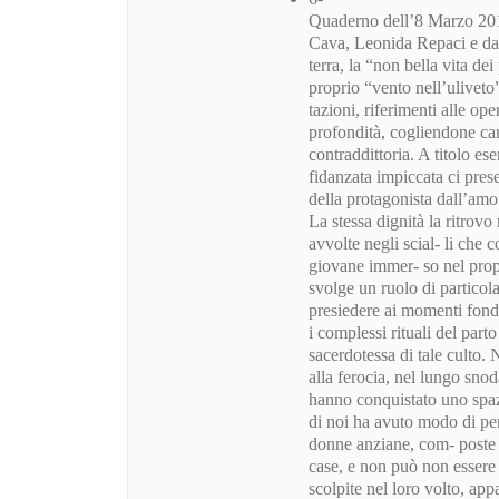
Quaderno dell’8 Marzo 201
Cava, Leonida Repaci e da ta
terra, la “non bella vita de
proprio “vento nell’uliveto”
tazioni, riferimenti alle op
profondità, cogliendone carat
contraddittoria. A titolo es
fidanzata impiccata ci pres
della protagonista dall’amor
La stessa dignità la ritrov
avvolte negli scial- li che 
giovane immer- so nel prop
svolge un ruolo di particola
presiedere ai momenti fonda
i complessi rituali del parto
sacerdotessa di tale culto.
alla ferocia, nel lungo sno
hanno conquistato uno spazi
di noi ha avuto modo di pere
donne anziane, com- poste n
case, e non può non essere 
scolpite nel loro volto, app