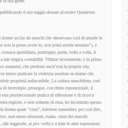
e la sua gente.
ubblicando il suo saggio donato al nostro Quaderno
di donne uccise da maschi che ritenevano così di amarle in
se non la posso avere io, non potrà averla nessuno”), è
 cronaca quotidiana, purtroppo, porta, volta a volta, il
 tale tragica contabilità. Vittime sicuramente, e in primo
ro assassini, che perdono anch’essi la propria vita,
er inteso praticare la violenza assoluta su donne che
dole proprietà indiscutibile. La cultura maschilista, così
ta di stereotipie, prosegue, con ritmo esponenziale, il
mia pluridecennale pratica di riflessione e di ricerca
nostra regione, e non soltanto di essa, ho incontrato spesso
la donna quale “cosa”, inferiore naturaliter, per così dire,
ative, non meno aberranti, esalta- zioni dei maschi.
 alle leggende, ai pro- verbi e a tutte le altre espressioni