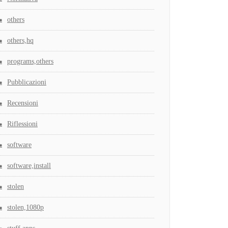
others
others,hq
programs,others
Pubblicazioni
Recensioni
Riflessioni
software
software,install
stolen
stolen,1080p