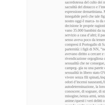
sacerdotessa del culto dei m
sacralità del distacco e l’i
espressione demartiniana. Mi
innegabile però che tale fig
nostro oggi è marca- to da 
decisione le proprie ragion
vano 35.000 bambini da rag
servizio a casa d’altri; il 
senso aveva poco da temere 
compresi il Portogallo di Sa
parternità: i figli di NN, 
avevano diritto a cercare e 
rivendicazione orgogliosa d
sessualità che ne consegue, 
campeg- gia su una parete 
sessualità in libero stato O
vivere senza fili spinati,/i
odori d’incensi nauseanti,/
autodeterminazione, la loro 
conoscere, di sognare, di 
misogine,/senza armi, senz
anime:/questi i veri delitti