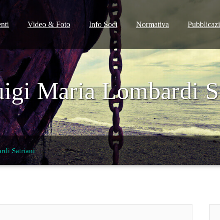
nti
Video & Foto
Info Soci
Normativa
Pubblicaz
igi Maria Lombardi Sa
di Satriani