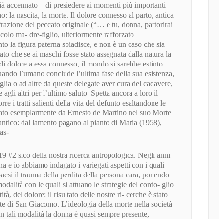
 già accennato – di presiedere ai momenti più importanti
o: la nascita, la morte. Il dolore connesso al parto, antica
frazione del peccato originale (“… e tu, donna, partorirai
colo ma- dre-figlio, ulteriormente rafforzato
nto la figura paterna sbiadisce, e non è un caso che sia
ato che se ai maschi fosse stato assegnata dalla natura la
 di dolore a essa connesso, il mondo si sarebbe estinto.
quando l’umano conclude l’ultima fase della sua esistenza,
glia o ad altre da queste delegate aver cura del cadavere,
agli altri per l’ultimo saluto. Spetta ancora a loro il
re i tratti salienti della vita del defunto esaltandone le
trato esemplarmente da Ernesto de Martino nel suo Morte
antico: dal lamento pagano al pianto di Maria (1958),
as-
 #2 sico della nostra ricerca antropologica. Negli anni
a e io abbiamo indagato i variegati aspetti con i quali
paesi il trauma della perdita della persona cara, ponendo
 modalità con le quali si attuano le strategie del cordo- glio
ità, del dolore: il risultato delle nostre ri- cerche è stato
nte di San Giacomo. L’ideologia della morte nella società
n tali modalità la donna è quasi sempre presente,