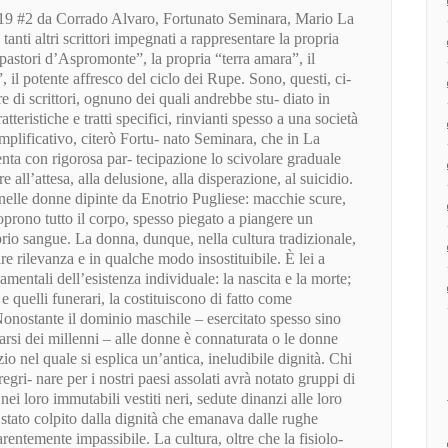
9 #2 da Corrado Alvaro, Fortunato Seminara, Mario La
nti altri scrittori impegnati a rappresentare la propria
i pastori d’Aspromonte”, la propria “terra amara”, il
, il potente affresco del ciclo dei Rupe. Sono, questi, ci-
ere di scrittori, ognuno dei quali andrebbe stu- diato in
teristiche e tratti specifici, rinvianti spesso a una società
emplificativo, citerò Fortu- nato Seminara, che in La
enta con rigorosa par- tecipazione lo scivolare graduale
e all’attesa, alla delusione, alla disperazione, al suicidio.
o nelle donne dipinte da Enotrio Pugliese: macchie scure,
coprono tutto il corpo, spesso piegato a piangere un
rio sangue. La donna, dunque, nella cultura tradizionale,
re rilevanza e in qualche modo insostituibile. È lei a
mentali dell’esistenza individuale: la nascita e la morte;
 e quelli funerari, la costituiscono di fatto come
 Nonostante il dominio maschile – esercitato spesso sino
darsi dei millenni – alle donne è connaturata o le donne
o nel quale si esplica un’antica, ineludibile dignità. Chi
gri- nare per i nostri paesi assolati avrà notato gruppi di
ei loro immutabili vestiti neri, sedute dinanzi alle loro
stato colpito dalla dignità che emanava dalle rughe
arentemente impassibile. La cultura, oltre che la fisiolo-