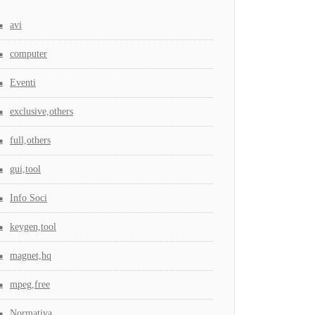
avi
computer
Eventi
exclusive,others
full,others
gui,tool
Info Soci
keygen,tool
magnet,hq
mpeg,free
Normativa