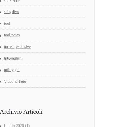
stuff,apps
subs,divx
tool
tool,notes
torrent,exclusive
tpb,english
utility,gui
Video & Foto
Archivio Articoli
Luglio 2026
(1)