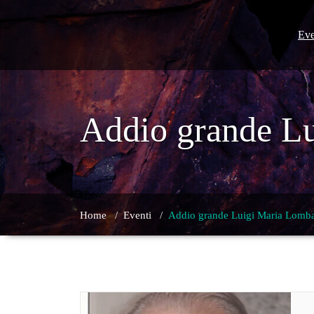
Skip
to
content
Eve
Addio grande Lu
Home
/
Eventi
/
Addio grande Luigi Maria Lombar