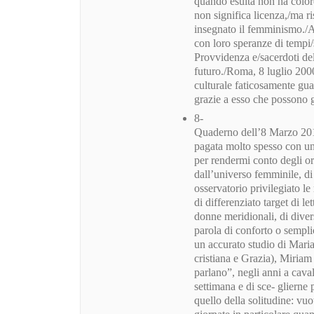
quando esulta non ha colore
non significa licenza,/ma ri
insegnato il femminismo./A
con loro speranze di tempi/
Provvidenza e/sacerdoti del
futuro./Roma, 8 luglio 200
culturale faticosamente gu
grazie a esso che possono g
8-
Quaderno dell’8 Marzo 2019 
pagata molto spesso con un
per rendermi conto degli 
dall’universo femminile, d
osservatorio privilegiato le 
di differenziato target di le
donne meridionali, di divers
parola di conforto o sempli
un accurato studio di Maria 
cristiana e Grazia), Miria
parlano”, negli anni a caval
settimana e di sce- glierne 
quello della solitudine: vu