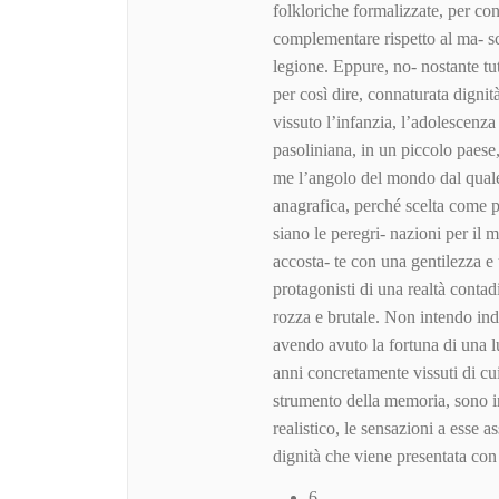
folkloriche formalizzate, per co
complementare rispetto al ma- s
legione. Eppure, no- nostante tu
per così dire, connaturata digni
vissuto l’infanzia, l’adolescenza
pasoliniana, in un piccolo paese
me l’angolo del mondo dal quale g
anagrafica, perché scelta come p
siano le peregri- nazioni per il
accosta- te con una gentilezza e 
protagonisti di una realtà conta
rozza e brutale. Non intendo indu
avendo avuto la fortuna di una l
anni concretamente vissuti di cui
strumento della memoria, sono in
realistico, le sensazioni a esse 
dignità che viene presentata con
6-