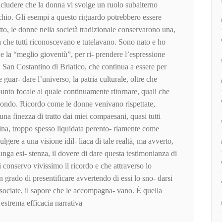
ncludere che la donna vi svolge un ruolo subalterno
chio. Gli esempi a questo riguardo potrebbero essere
tto, le donne nella società tradizionale conservarono una,
tà che tutti riconoscevano e tutelavano. Sono nato e ho
 e la “meglio gioventù”, per ri- prendere l’espressione
, San Costantino di Briatico, che continua a essere per
uar- dare l’universo, la patria culturale, oltre che
unto focale al quale continuamente ritornare, quali che
 mondo. Ricordo come le donne venivano rispettate,
una finezza di tratto dai miei compaesani, quasi tutti
dina, troppo spesso liquidata perento- riamente come
lgere a una visione idil- liaca di tale realtà, ma avverto,
unga esi- stenza, il dovere di dare questa testimonianza di
 conservo vivissimo il ricordo e che attraverso lo
 grado di presentificare avvertendo di essi lo sno- darsi
associate, il sapore che le accompagna- vano. È quella
 estrema efficacia narrativa