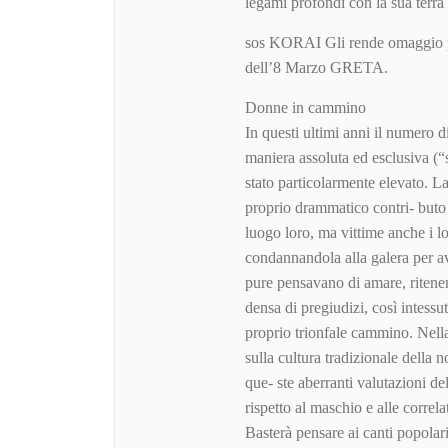
legami profondi con la sua terra 
sos KORAI Gli rende omaggio p
dell’8 Marzo GRETA.
Donne in cammino
In questi ultimi anni il numero 
maniera assoluta ed esclusiva (“
stato particolarmente elevato. La
proprio drammatico contri- buto a
luogo loro, ma vittime anche i lo
condannandola alla galera per av
pure pensavano di amare, ritenen
densa di pregiudizi, così intessu
proprio trionfale cammino. Nella 
sulla cultura tradizionale della 
que- ste aberranti valutazioni del
rispetto al maschio e alle correl
Basterà pensare ai canti popolari,