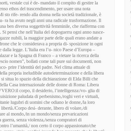
orti, vestale cui è de- mandato il compito di gestire la
ntenso ethos del trascendimento, per usare una nota
 sto rife- rendo alla donna nella società tradizionale, è
u- ra ha avuto negli anni una radicale trasformazione. Il
una ben diversa soggettività femminile, che riafferma con
i. Si pensi che nell’Italia del dopoguerra ogni anno nasce-
azze nubili, la maggior parte delle quali erano andate a
padrone che le considerava a propria di- sposizione in ogni
dalla legge. L’Italia era l’u- nico Paese d’Europa –
lazar e la Spagna di Franco – a vietare la ricerca della
“nescio nomen”, bollati come tali pure sui documenti, non
sco- prire l’identità del padre. Nel clima attuale di
ella propria ineludibile autodeterminazione e della libera
si situa lo spazio della dichiarazione di Elda Billi che
della Casa internazionale delle donne di Roma: Libera
VVERO:il corpo, il desiderio, l’intelligenza:/vo- glia di
nquisizione paludata di perbenismo,/roghi veri e virtuali,
litanie lugubri di uomini che odiano le donne,/la loro
libertà./Corpo desi- derante, libero di volare,/di
stare al mondo,/in un mondo/senza prevaricazioni
a guerra, senza violenza,/senza compratori di
 contro l’umanità,/ non certo il corpo appassionato/che