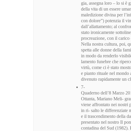
gia, assegna loro – lo si è
della vita di un essere uman
maledizione divina per l’in
con dolore”) potenzia il vin
dall’allattamento; al confro
stato ironicamente sottoline
procreazione, con il carico
Nella nostra cultura, poi, 
spetta alle donne della fami
in modo da renderlo visibile 
lamento funebre che ripercor
virtù, come ci è stato mos
e pianto rituale nel mondo 
divenuto rapidamente un cl
7-
Quaderno dell’8 Marzo 2019
Ottanta, Mariano Meli- gran
viene affrontato nei nostri 
in ri- salto le differenziate
e il trascendimento della dat
presentato nel nostro Il po
contadina del Sud (1982). I