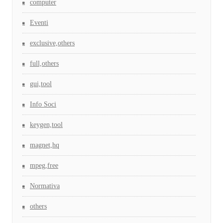
computer
Eventi
exclusive,others
full,others
gui,tool
Info Soci
keygen,tool
magnet,hq
mpeg,free
Normativa
others