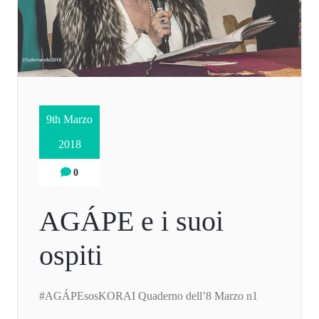
9th Marzo
2018
0
AGÁPE e i suoi
ospiti
#AGÁPEsosKORAI Quaderno dell’8 Marzo n1