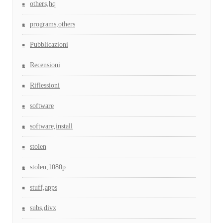
others,hq
programs,others
Pubblicazioni
Recensioni
Riflessioni
software
software,install
stolen
stolen,1080p
stuff,apps
subs,divx