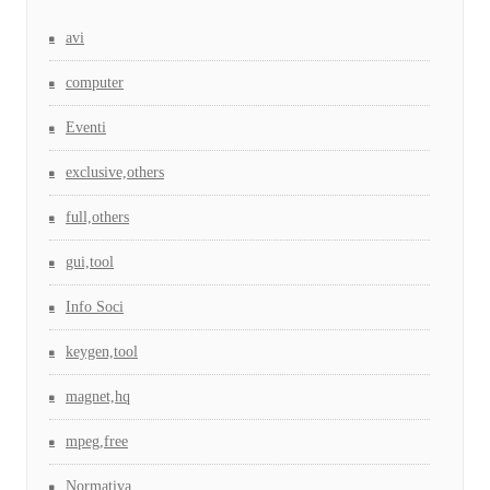
avi
computer
Eventi
exclusive,others
full,others
gui,tool
Info Soci
keygen,tool
magnet,hq
mpeg,free
Normativa