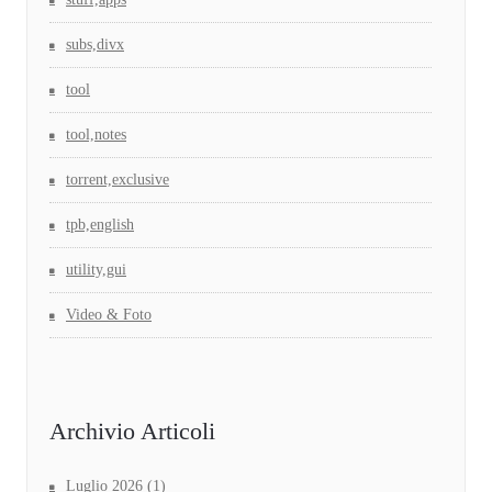
subs,divx
tool
tool,notes
torrent,exclusive
tpb,english
utility,gui
Video & Foto
Archivio Articoli
Luglio 2026
(1)