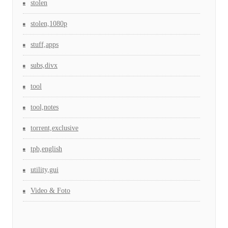
stolen
stolen,1080p
stuff,apps
subs,divx
tool
tool,notes
torrent,exclusive
tpb,english
utility,gui
Video & Foto