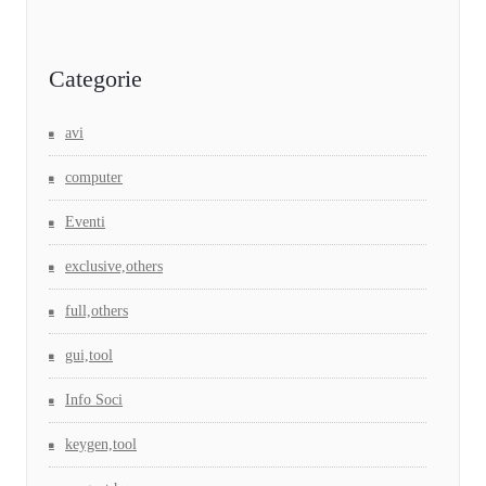
Categorie
avi
computer
Eventi
exclusive,others
full,others
gui,tool
Info Soci
keygen,tool