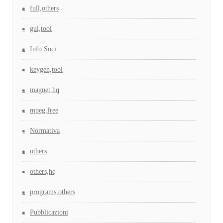
full,others
gui,tool
Info Soci
keygen,tool
magnet,hq
mpeg,free
Normativa
others
others,hq
programs,others
Pubblicazioni