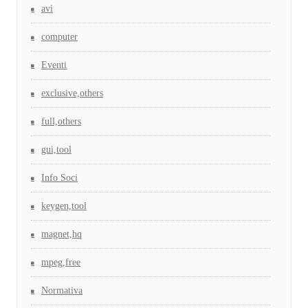
avi
computer
Eventi
exclusive,others
full,others
gui,tool
Info Soci
keygen,tool
magnet,hq
mpeg,free
Normativa