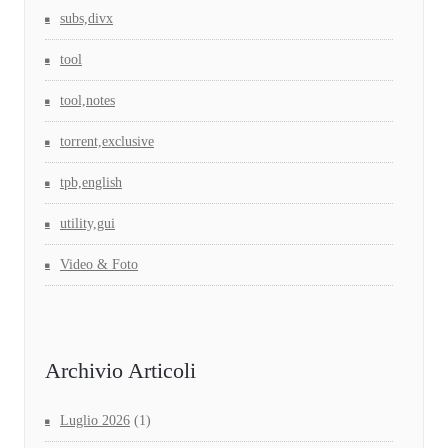
subs,divx
tool
tool,notes
torrent,exclusive
tpb,english
utility,gui
Video & Foto
Archivio Articoli
Luglio 2026
(1)