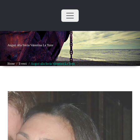
Skip
to
content
Auguri alla Socia Valentina La Torre
Home
/
Eventi
/
Auguri alla Socia Valentina La Torre