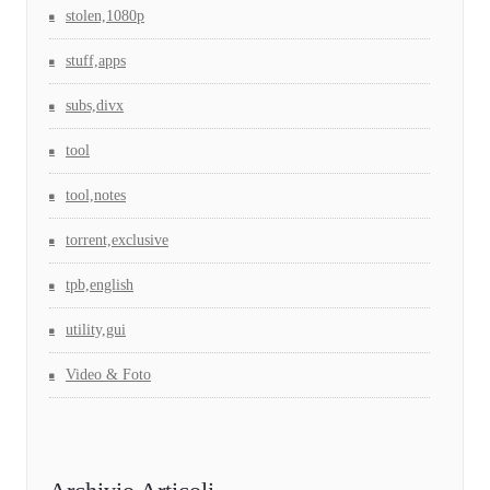
stolen,1080p
stuff,apps
subs,divx
tool
tool,notes
torrent,exclusive
tpb,english
utility,gui
Video & Foto