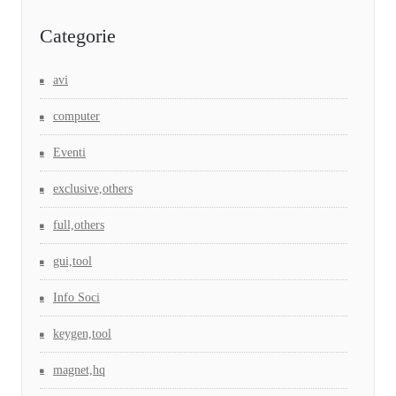
Categorie
avi
computer
Eventi
exclusive,others
full,others
gui,tool
Info Soci
keygen,tool
magnet,hq