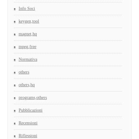
Info Soci
keygen,tool
magnet,hq
mpeg,free
Normativa
others
others,hq
programs,others
Pubblicazioni
Recensioni
Riflessioni