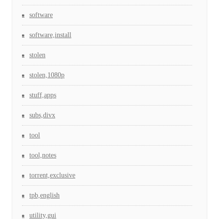
software
software,install
stolen
stolen,1080p
stuff,apps
subs,divx
tool
tool,notes
torrent,exclusive
tpb,english
utility,gui