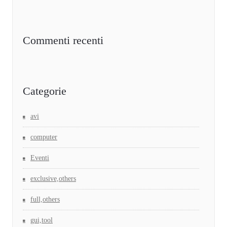
Commenti recenti
Categorie
avi
computer
Eventi
exclusive,others
full,others
gui,tool