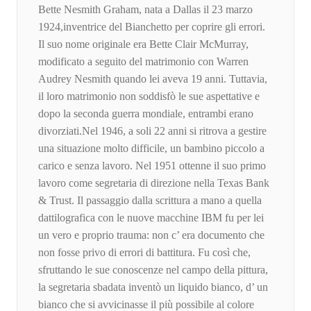
Bette Nesmith Graham, nata a Dallas il 23 marzo
1924,inventrice del Bianchetto per coprire gli errori.
Il suo nome originale era Bette Clair McMurray,
modificato a seguito del matrimonio con Warren
Audrey Nesmith quando lei aveva 19 anni. Tuttavia,
il loro matrimonio non soddisfò le sue aspettative e
dopo la seconda guerra mondiale, entrambi erano
divorziati.Nel 1946, a soli 22 anni si ritrova a gestire
una situazione molto difficile, un bambino piccolo a
carico e senza lavoro. Nel 1951 ottenne il suo primo
lavoro come segretaria di direzione nella Texas Bank
& Trust. Il passaggio dalla scrittura a mano a quella
dattilografica con le nuove macchine IBM fu per lei
un vero e proprio trauma: non c’ era documento che
non fosse privo di errori di battitura. Fu così che,
sfruttando le sue conoscenze nel campo della pittura,
la segretaria sbadata inventò un liquido bianco, d’ un
bianco che si avvicinasse il più possibile al colore