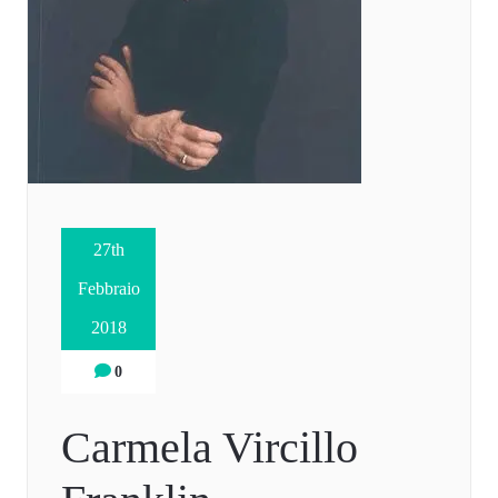
27th
Febbraio
2018
0
Carmela Vircillo