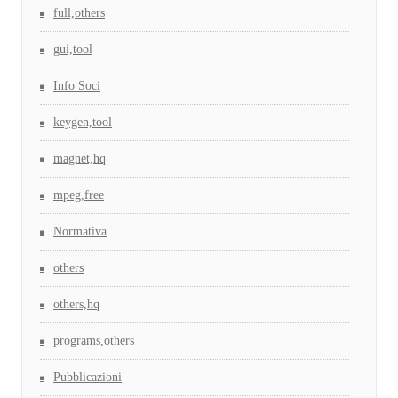
full,others
gui,tool
Info Soci
keygen,tool
magnet,hq
mpeg,free
Normativa
others
others,hq
programs,others
Pubblicazioni