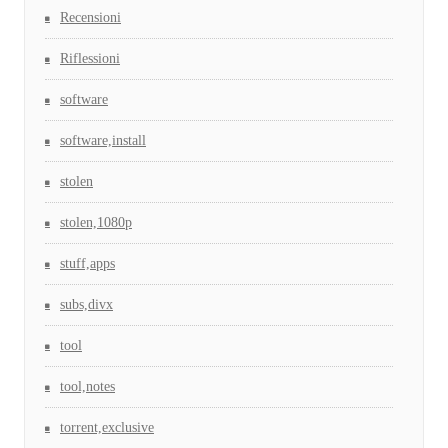
Recensioni
Riflessioni
software
software,install
stolen
stolen,1080p
stuff,apps
subs,divx
tool
tool,notes
torrent,exclusive