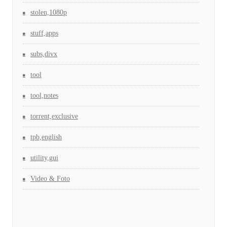
stolen,1080p
stuff,apps
subs,divx
tool
tool,notes
torrent,exclusive
tpb,english
utility,gui
Video & Foto