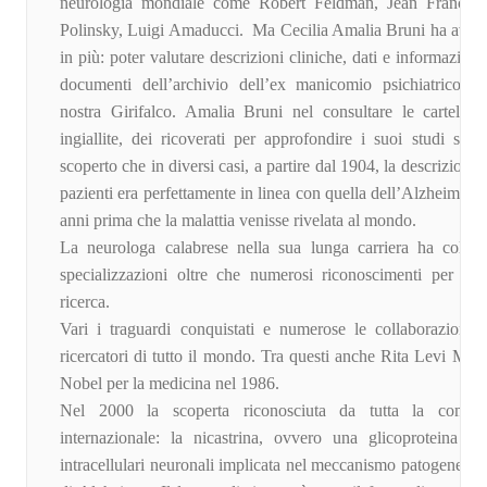
neurologia mondiale come Robert Feldman, Jean Françoi
Polinsky, Luigi Amaducci. Ma Cecilia Amalia Bruni ha avut
in più: poter valutare descrizioni cliniche, dati e informazioni 
documenti dell’archivio dell’ex manicomio psichiatrico di
nostra Girifalco. Amalia Bruni nel consultare le cartelle 
ingiallite, dei ricoverati per approfondire i suoi studi sul
scoperto che in diversi casi, a partire dal 1904, la descrizione 
pazienti era perfettamente in linea con quella dell’Alzheimer,
anni prima che la malattia venisse rivelata al mondo.
La neurologa calabrese nella sua lunga carriera ha collez
specializzazioni oltre che numerosi riconoscimenti per la s
ricerca.
Vari i traguardi conquistati e numerose le collaborazioni 
ricercatori di tutto il mondo. Tra questi anche Rita Levi Mon
Nobel per la medicina nel 1986.
Nel 2000 la scoperta riconosciuta da tutta la comunit
internazionale: la nicastrina, ovvero una glicoproteina d
intracellulari neuronali implicata nel meccanismo patogenetico