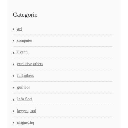
Categorie
avi
computer
Eventi
exclusive,others
full,others
gui,tool
Info Soci
keygen,tool
magnet,hq