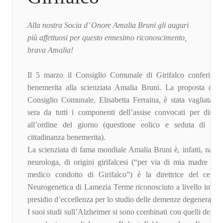
Alla nostra Socia d’ Onore Amalia Bruni gli auguri
più affettuosi per questo ennesimo riconoscimento,
brava Amalia!
Il 5 marzo il Consiglio Comunale di Girifalco conferirà l
benemerita alla scienziata Amalia Bruni. La proposta del 
Consiglio Comunale, Elisabetta Ferraina, è stata vagliata e 
sera da tutti i componenti dell’assise convocati per discu
all’ordine del giorno (questione eolico e seduta di Con
cittadinanza benemerita).
La scienziata di fama mondiale Amalia Bruni è, infatti, nata 
neurologa, di origini girifalcesi (“per via di mia madre che 
medico condotto di Girifalco”) è la direttrice del centro
Neurogenetica di Lamezia Terme riconosciuto a livello inter
presidio d’eccellenza per lo studio delle demenze degenerativ
I suoi studi sull’Alzheimer si sono combinati con quelli dei mos