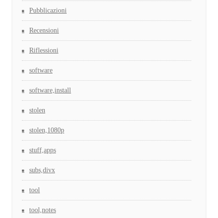
Pubblicazioni
Recensioni
Riflessioni
software
software,install
stolen
stolen,1080p
stuff,apps
subs,divx
tool
tool,notes