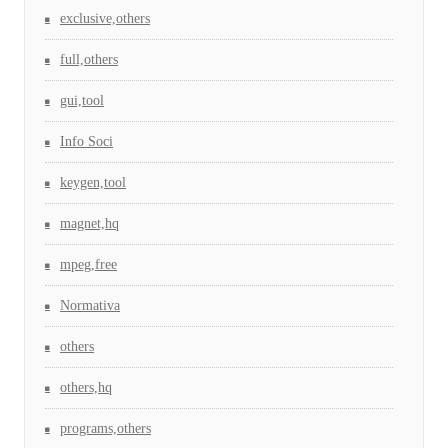
exclusive,others
full,others
gui,tool
Info Soci
keygen,tool
magnet,hq
mpeg,free
Normativa
others
others,hq
programs,others