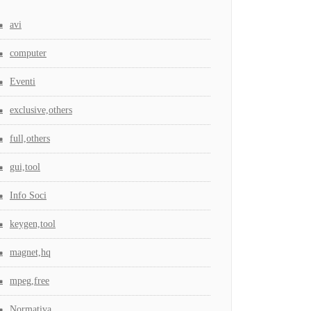
avi
computer
Eventi
exclusive,others
full,others
gui,tool
Info Soci
keygen,tool
magnet,hq
mpeg,free
Normativa