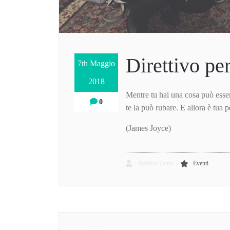
Direttivo pe
7th Maggio
2018
Mentre tu hai una cosa può esser
0
te la può rubare. E allora è tua 
(James Joyce)
Beatrice Lento
Eventi