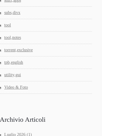
stuff,apps
subs,divx
tool
tool,notes
torrent,exclusive
tpb,english
utility,gui
Video & Foto
Archivio Articoli
Luglio 2026
(1)