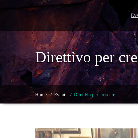
Skip
to
content
Eve
Direttivo per cr
Home
/
Eventi
/
Direttivo per crescere