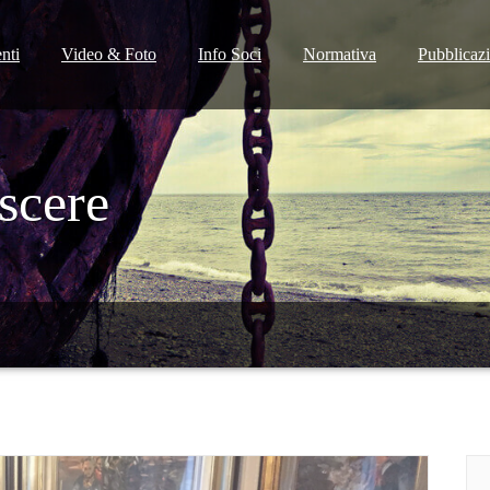
nti
Video & Foto
Info Soci
Normativa
Pubblicaz
escere