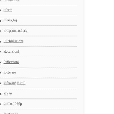
others
others,hq
programs,others
Pubblicazioni
Recensioni
Riflessioni
software
software,install
stolen
stolen,1080p