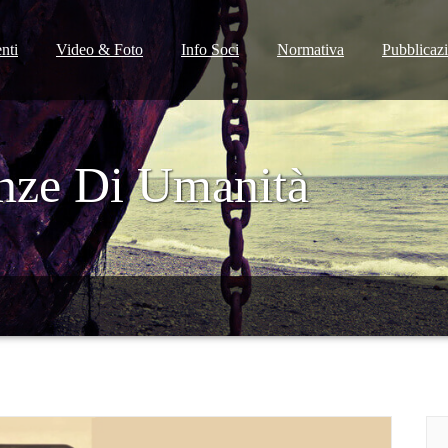
nti
Video & Foto
Info Soci
Normativa
Pubblicaz
enze Di Umanità