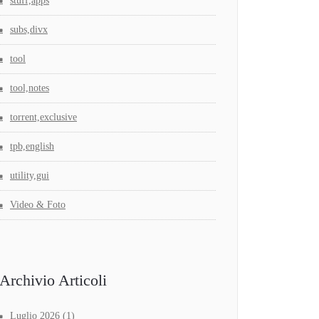
stuff,apps
subs,divx
tool
tool,notes
torrent,exclusive
tpb,english
utility,gui
Video & Foto
Archivio Articoli
Luglio 2026
(1)