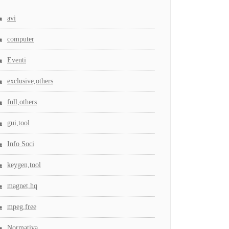
avi
computer
Eventi
exclusive,others
full,others
gui,tool
Info Soci
keygen,tool
magnet,hq
mpeg,free
Normativa