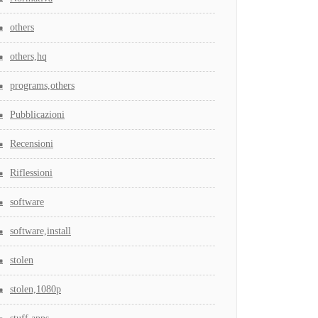
others
others,hq
programs,others
Pubblicazioni
Recensioni
Riflessioni
software
software,install
stolen
stolen,1080p