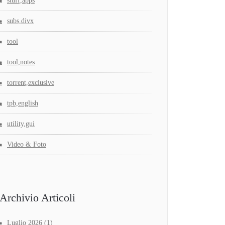
stuff,apps
subs,divx
tool
tool,notes
torrent,exclusive
tpb,english
utility,gui
Video & Foto
Archivio Articoli
Luglio 2026
(1)