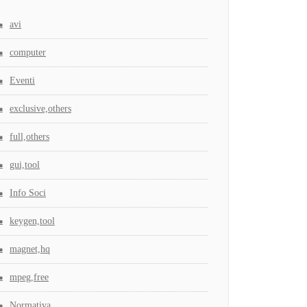
avi
computer
Eventi
exclusive,others
full,others
gui,tool
Info Soci
keygen,tool
magnet,hq
mpeg,free
Normativa