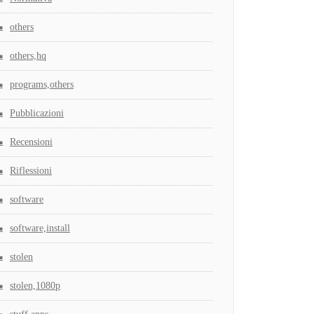
others
others,hq
programs,others
Pubblicazioni
Recensioni
Riflessioni
software
software,install
stolen
stolen,1080p