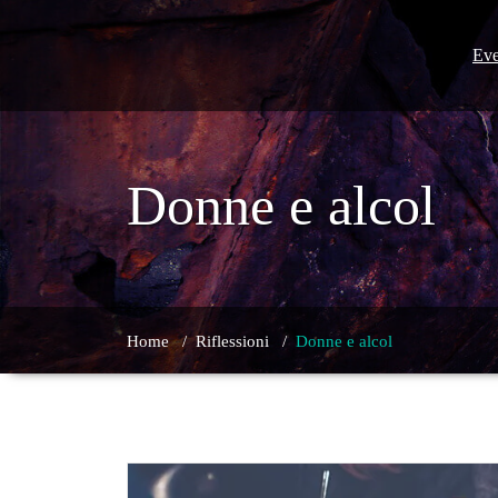
Skip
to
content
Eve
Donne e alcol
Home
/
Riflessioni
/
Donne e alcol