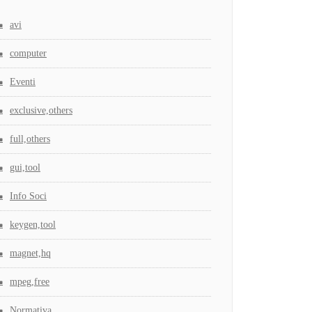
avi
computer
Eventi
exclusive,others
full,others
gui,tool
Info Soci
keygen,tool
magnet,hq
mpeg,free
Normativa