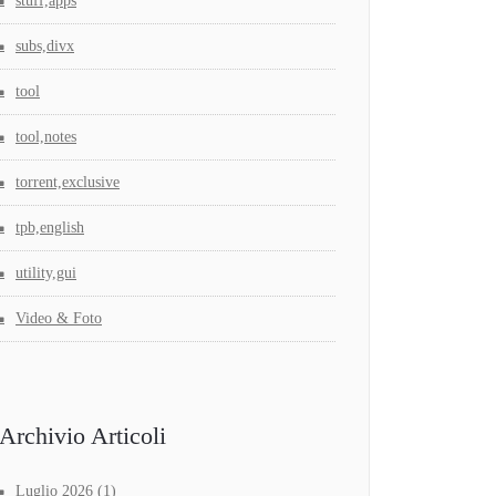
stuff,apps
subs,divx
tool
tool,notes
torrent,exclusive
tpb,english
utility,gui
Video & Foto
Archivio Articoli
Luglio 2026
(1)