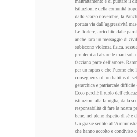
maltrattamento e di puntare il di
istituzioni e della comunità trope
dallo scorso novembre, la Panc
portata via dall’aggressività mas
Le fioriere, arricchite dalle par
anche loro un messaggio di civi
subiscono violenza fisica, sessu
problemi ad alzare le mani sull
facciano parte dell’amore. Ramm
per un raptus e che l’uomo che l
conseguenza di un habitus di sete
gerarchica e patriarcale difficile
Ecco perché il ruolo dell’educazi
istituzioni alla famiglia, dalla s
responsabilità di fare la nostra 
bene, nel pieno rispetto di sé e de
Un grazie sentito all’Amminist
che hanno accolto e condiviso 