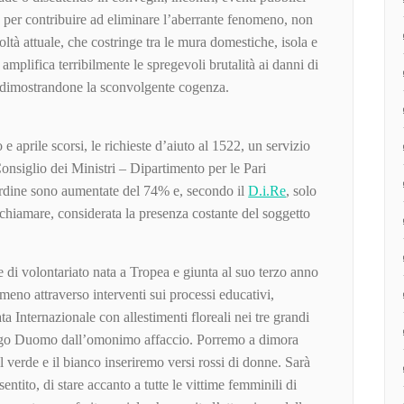
, per contribuire ad eliminare l’aberrante fenomeno, non
oltà attuale, che costringe tra le mura domestiche, isola e
amplifica terribilmente le spregevoli brutalità ai danni di
e dimostrandone la sconvolgente cogenza.
e aprile scorsi, le richieste d’aiuto al 1522, un servizio
nsiglio dei Ministri – Dipartimento per le Pari
Ordine sono aumentate del 74% e, secondo il
D.i.Re
, solo
a chiamare, considerata la presenza costante del soggetto
di volontariato nata a Tropea e giunta al suo terzo anno
meno attraverso interventi sui processi educativi,
 Internazionale con allestimenti floreali nei tre grandi
rgo Duomo dall’omonimo affaccio. Porremo a dimora
il verde e il bianco inseriremo versi rossi di donne. Sarà
ntito, di stare accanto a tutte le vittime femminili di