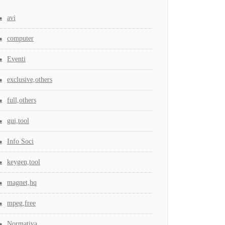
avi
computer
Eventi
exclusive,others
full,others
gui,tool
Info Soci
keygen,tool
magnet,hq
mpeg,free
Normativa