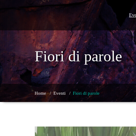
Skip
to
content
Eve
Fiori di parole
Home
/
Eventi
/
Fiori di parole