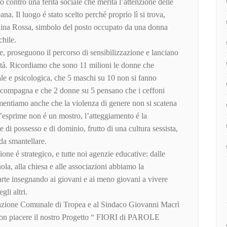
to contro una ferita sociale che merita l’attenzione delle
ana. Il luogo é stato scelto perché proprio lì si trova,
hina Rossa, simbolo del posto occupato da una donna
chile.
ole, proseguono il percorso di sensibilizzazione e lanciano
ltà. Ricordiamo che sono 11 milioni le donne che
ale e psicologica, che 5 maschi su 10 non si fanno
a compagna e che 2 donne su 5 pensano che i ceffoni
entiamo anche che la violenza di genere non si scatena
’esprime non é un mostro, l’atteggiamento é la
 di possesso e di dominio, frutto di una cultura sessista,
 da smantellare.
one é strategico, e tutte noi agenzie educative: dalle
cuola, alla chiesa e alle associazioni abbiamo la
parte insegnando ai giovani e ai meno giovani a vivere
gli altri.
razione Comunale di Tropea e al Sindaco Giovanni Macrì
con piacere il nostro Progetto “ FIORI di PAROLE