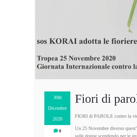
Fiori di paro
30th
Dicembre
FIORI di PAROLE contro la vio
2020
Un 25 Novembre diverso quest’an
0
sulle donne scendendo per le str