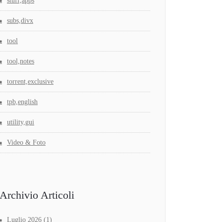
stuff,apps
subs,divx
tool
tool,notes
torrent,exclusive
tpb,english
utility,gui
Video & Foto
Archivio Articoli
Luglio 2026
(1)