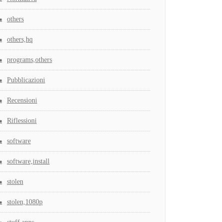
others
others,hq
programs,others
Pubblicazioni
Recensioni
Riflessioni
software
software,install
stolen
stolen,1080p