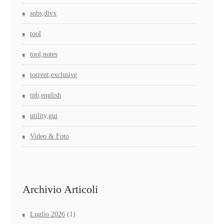
subs,divx
tool
tool,notes
torrent,exclusive
tpb,english
utility,gui
Video & Foto
Archivio Articoli
Luglio 2026
(1)