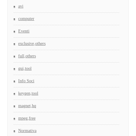
avi
computer
Eventi
exclusive,others
full,others
gui,tool
Info Soci
keygen,tool
magnet,hq
mpeg,free
Normativa