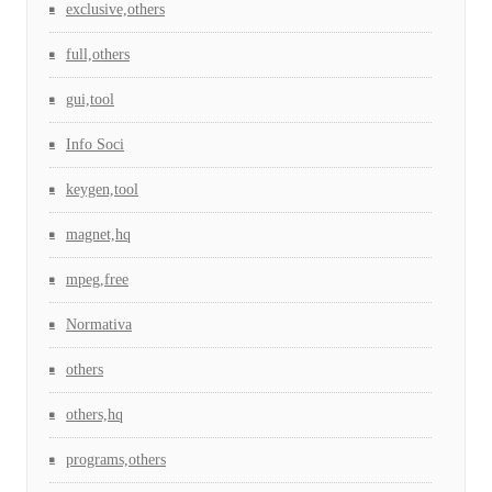
exclusive,others
full,others
gui,tool
Info Soci
keygen,tool
magnet,hq
mpeg,free
Normativa
others
others,hq
programs,others