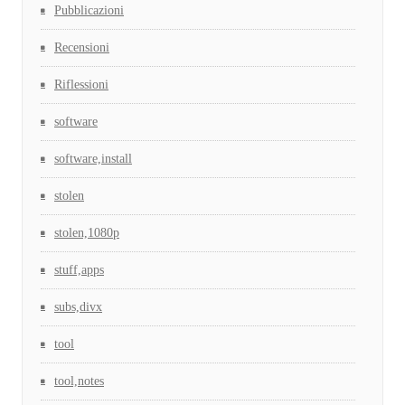
Pubblicazioni
Recensioni
Riflessioni
software
software,install
stolen
stolen,1080p
stuff,apps
subs,divx
tool
tool,notes