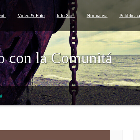
nti
Video & Foto
Info Soci
Normativa
Pubblicaz
zo con la Comunitá
tá