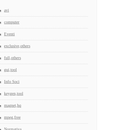
avi
computer
Eventi
exclusive,others
full,others
gui,tool
Info Soci
keygen,tool
magnet,hq
mpeg,free
Normativa