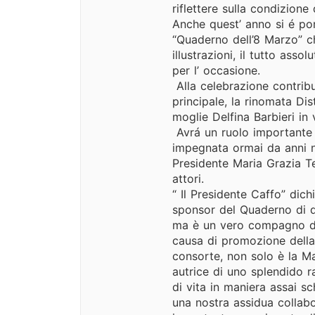
riflettere sulla condizio
Anche quest’ anno si é por
“Quaderno dell’8 Marzo” 
illustrazioni, il tutto ass
per l’ occasione.
Alla celebrazione contribu
principale, la rinomata Dis
moglie Delfina Barbieri in
Avrá un ruolo importante 
impegnata ormai da anni ne
Presidente Maria Grazia Te
attori.
“ Il Presidente Caffo” dic
sponsor del Quaderno di qu
ma è un vero compagno di
causa di promozione della 
consorte, non solo è la M
autrice di uno splendido r
di vita in maniera assai s
una nostra assidua collabo