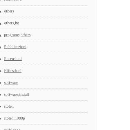
others
others,hq
programs,others
Pubblicazioni
Recensioni
Riflessioni
software
software,install
stolen
stolen,1080p