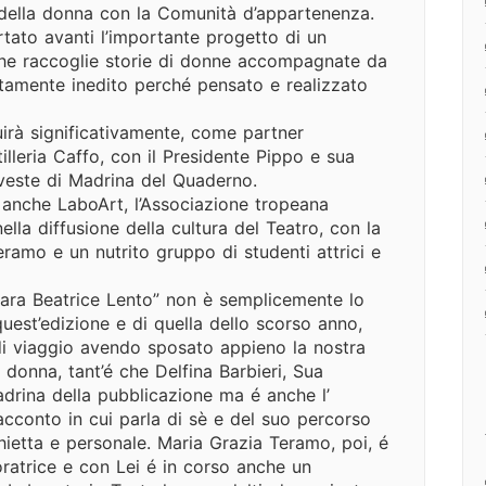
ne della donna con la Comunità d’appartenenza.
tato avanti l’importante progetto di un
che raccoglie storie di donne accompagnate da
olutamente inedito perché pensato e realizzato
irà significativamente, come partner
tilleria Caffo, con il Presidente Pippo e sua
 veste di Madrina del Quaderno.
anche LaboArt, l’Associazione tropeana
lla diffusione della cultura del Teatro, con la
ramo e un nutrito gruppo di studenti attrici e
hiara Beatrice Lento” non è semplicemente lo
est’edizione e di quella dello scorso anno,
 viaggio avendo sposato appieno la nostra
donna, tant’é che Delfina Barbieri, Sua
adrina della pubblicazione ma é anche l’
acconto in cui parla di sè e del suo percorso
chietta e personale. Maria Grazia Teramo, poi, é
ratrice e con Lei é in corso anche un