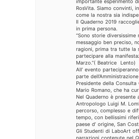
importante esperimento di
RosVita. Siamo convinti, i
come la nostra sia indispen
Il Quaderno 2019 raccoglie
in prima persona.
“Sono storie diversissime
messaggio ben preciso, no
ragioni, prima tra tutte la
partecipare alla manifestaz
Marzo.”( Beatrice Lento)
All’ evento parteciperann
parte dell’Amministrazione
Presidente della Consulta 
Mario Romano, che ha cur
Nel Quaderno è presente a
Antropologo Luigi M. Lomba
percorso, complesso e diff
tempo, con bellissimi rifer
paese d’ origine, San Cost
Gli Studenti di LaboArt off
narrazioni contenute nel 