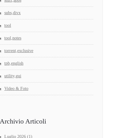
stuff,apps
subs,divx
tool
tool,notes
torrent,exclusive
tpb,english
utility,gui
Video & Foto
Archivio Articoli
Luglio 2026
(1)