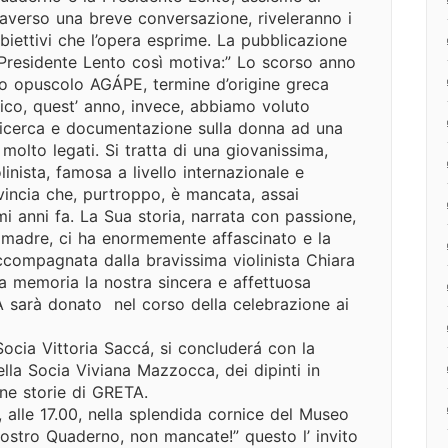
averso una breve conversazione, riveleranno i
 obiettivi che l’opera esprime. La pubblicazione
Presidente Lento così motiva:” Lo scorso anno
o opuscolo AGÁPE, termine d’origine greca
stico, quest’ anno, invece, abbiamo voluto
i ricerca e documentazione sulla donna ad una
molto legati. Si tratta di una giovanissima,
linista, famosa a livello internazionale e
vincia che, purtroppo, è mancata, assai
 anni fa. La Sua storia, narrata con passione,
a madre, ci ha enormemente affascinato e la
ccompagnata dalla bravissima violinista Chiara
ua memoria la nostra sincera e affettuosa
 sarà donato nel corso della celebrazione ai
Socia Vittoria Saccá, si concluderá con la
lla Socia Viviana Mazzocca, dei dipinti in
une storie di GRETA.
, alle 17.00, nella splendida cornice del Museo
ostro Quaderno, non mancate!” questo l’ invito