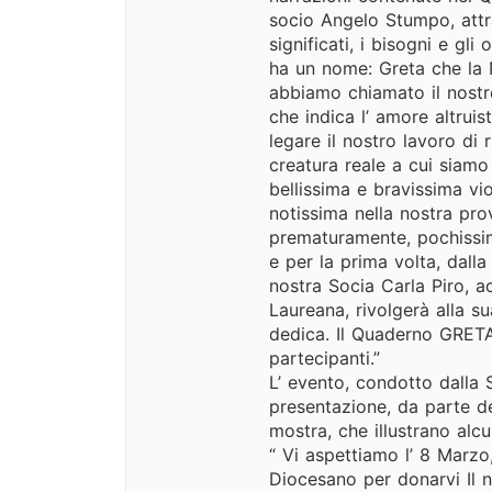
socio Angelo Stumpo, attr
significati, i bisogni e gli
ha un nome: Greta che la 
abbiamo chiamato il nostr
che indica l’ amore altrui
legare il nostro lavoro d
creatura reale a cui siamo 
bellissima e bravissima vio
notissima nella nostra pro
prematuramente, pochissimi
e per la prima volta, dall
nostra Socia Carla Piro, a
Laureana, rivolgerà alla s
dedica. Il Quaderno GRETA
partecipanti.”
L’ evento, condotto dalla 
presentazione, da parte de
mostra, che illustrano alc
“ Vi aspettiamo l’ 8 Marzo
Diocesano per donarvi Il n