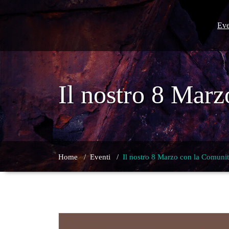
Skip
to
content
Eve
Il nostro 8 Mar
Home
/
Eventi
/
Il nostro 8 Marzo con la Comuni