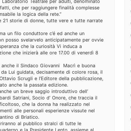
 Laboratorio Teatrale per adulti, denominato
nfatti, che per raggiungere finalità complesse
sabile la logica della rete.”
 21 storie di donne, tutte vere e tutte narrate
 ma un filo conduttore c’é ed anche un
n posso svelarvelo anticipatamente per ovvie
 speranza che la curiosità Vi induca a
ione che inizierà alle ore 17.00 di venerdì 8
o anche il Sindaco Giovanni Macrì e buona
 da Lui guidata, decisamente di colore rosa, il
Ottavio Scrugli e l’Editore della pubblicazione,
ato anche la passata edizione.
nche un breve saggio introduttivo dell’
rdi Satriani, Socio d’ Onore, che traccia il
icoltoso, che la donna ha realizzato nel
imenti alle personali esperienze vissute nel
antino di Briatico.
riranno al pubblico stralci di tutte le
Quaderno e la Presidente Lento, assieme al