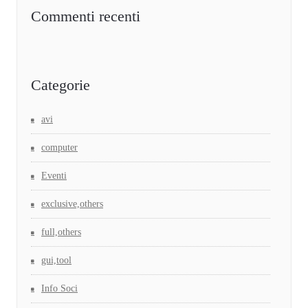
Commenti recenti
Categorie
avi
computer
Eventi
exclusive,others
full,others
gui,tool
Info Soci