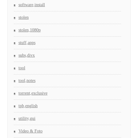
software,install
stolen
stolen,1080p
stuff,apps
subs,divx
tool
tool,notes
torrent,exclusive
tpb,english
utility,gui
Video & Foto