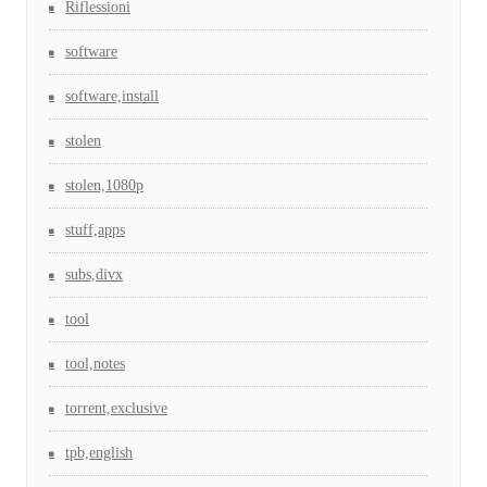
Riflessioni
software
software,install
stolen
stolen,1080p
stuff,apps
subs,divx
tool
tool,notes
torrent,exclusive
tpb,english