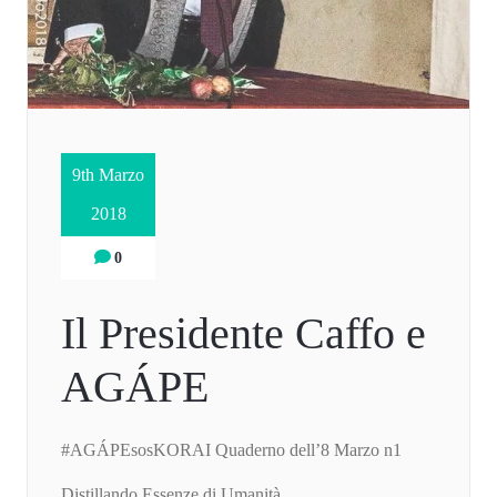
9th Marzo
2018
0
Il Presidente Caffo e
AGÁPE
#AGÁPEsosKORAI Quaderno dell’8 Marzo n1
Distillando Essenze di Umanità