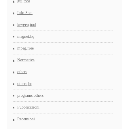
gui,tool
Info Soci
keygen,tool
magnet,hq
mpeg,free
Normativa
others
others,hq
programs,others
Pubblicazioni
Recensioni