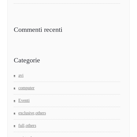
Commenti recenti
Categorie
avi
computer
Eventi
exclusive,others
full,others