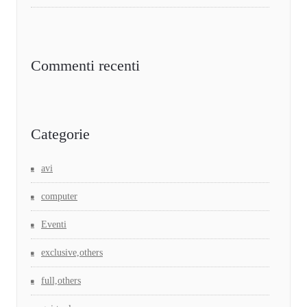
Commenti recenti
Categorie
avi
computer
Eventi
exclusive,others
full,others