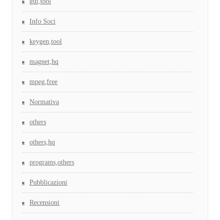
gui,tool
Info Soci
keygen,tool
magnet,hq
mpeg,free
Normativa
others
others,hq
programs,others
Pubblicazioni
Recensioni