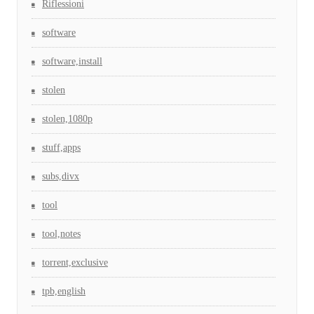
Riflessioni
software
software,install
stolen
stolen,1080p
stuff,apps
subs,divx
tool
tool,notes
torrent,exclusive
tpb,english