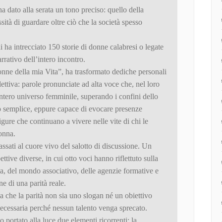
 dato alla serata un tono preciso: quello della
ità di guardare oltre ciò che la società spesso
i ha intrecciato 150 storie di donne calabresi o legate
narrativo dell’intero incontro.
onne della mia Vita”, ha trasformato dediche personali
ttiva: parole pronunciate ad alta voce che, nel loro
intero universo femminile, superando i confini dello
o semplice, eppure capace di evocare presenze
igure che continuano a vivere nelle vite di chi le
donna.
ssati al cuore vivo del salotto di discussione. Un
ttive diverse, in cui otto voci hanno riflettuto sulla
la, del mondo associativo, delle agenzie formative e
ne di una parità reale.
a che la parità non sia uno slogan né un obiettivo
ecessaria perché nessun talento venga sprecato.
portato alla luce due elementi ricorrenti: la