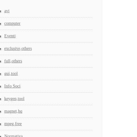
avi
computer
Eventi
exclusive,others
full,others
gui,tool
Info Soci
keygen,tool
magnet,hq
mpeg,free
Normativa