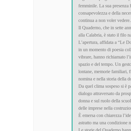
femminile. La sua presenza ha
consapevolezza e della necess
continua a non voler vedere.
Il Quaderno, che in sette ann
alla Calabria, è stato il filo 
L’apertura, affidata a “Le D
in un momento di poesia colle
vibrare, hanno richiamato l’
spazio e del tempo. Un gest
lontane, memorie familiari, f
nomina e nella storia della 
Da quel clima sospeso si è pa
dialogo attraversato da prospe
donna e sul ruolo della scuo
delle imprese nella costruzio
È emersa con chiarezza l’ide
astratto ma una condizione n
Le storie del Quaderno hanno 