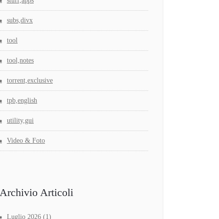
stuff,apps
subs,divx
tool
tool,notes
torrent,exclusive
tpb,english
utility,gui
Video & Foto
Archivio Articoli
Luglio 2026
(1)