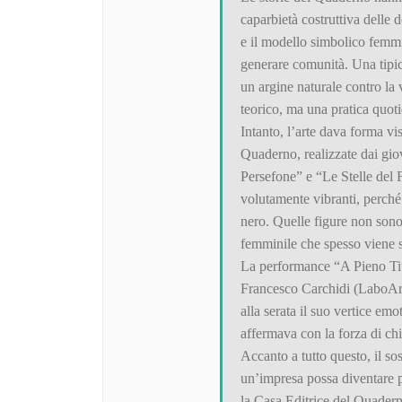
caparbietà costruttiva delle d
e il modello simbolico femmin
generare comunità. Una tipici
un argine naturale contro la 
teorico, ma una pratica quoti
Intanto, l’arte dava forma vi
Quaderno, realizzate dai giov
Persefone” e “Le Stelle del 
volutamente vibranti, perché
nero. Quelle figure non sono 
femminile che spesso viene s
La performance “A Pieno Tito
Francesco Carchidi (LaboArt)
alla serata il suo vertice e
affermava con la forza di chi
Accanto a tutto questo, il s
un’impresa possa diventare pa
la Casa Editrice del Quader