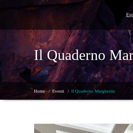
Skip
to
content
Eve
Il Quaderno Mar
Home
/
Eventi
/
Il Quaderno Margherita