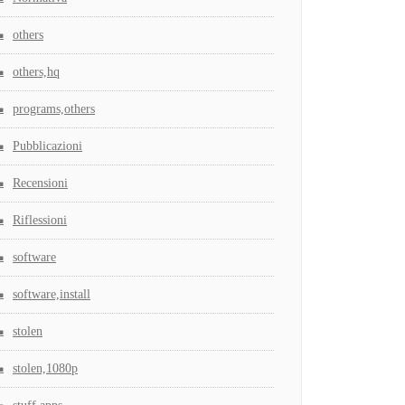
others
others,hq
programs,others
Pubblicazioni
Recensioni
Riflessioni
software
software,install
stolen
stolen,1080p