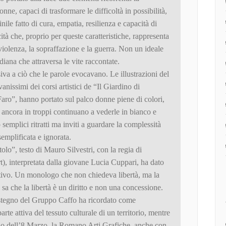
onne, capaci di trasformare le difficoltà in possibilità,
ile fatto di cura, empatia, resilienza e capacità di
tà che, proprio per queste caratteristiche, rappresenta
violenza, la sopraffazione e la guerra. Non un ideale
diana che attraversa le vite raccontate.
siva a ciò che le parole evocavano. Le illustrazioni del
anissimi dei corsi artistici de “Il Giardino di
Faro”, hanno portato sul palco donne piene di colori,
 ancora in troppi continuano a vederle in bianco e
semplici ritratti ma inviti a guardare la complessità
emplificata e ignorata.
lo”, testo di Mauro Silvestri, con la regia di
, interpretata dalla giovane Lucia Cuppari, ha dato
motivo. Un monologo che non chiedeva libertà, ma la
 sa che la libertà è un diritto e non una concessione.
ostegno del Gruppo Caffo ha ricordato come
rte attiva del tessuto culturale di un territorio, mentre
no dell’8 Marzo, la Romano Arti Grafiche, anche con