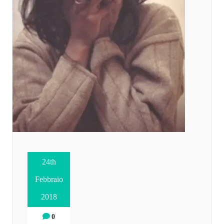
24th
Febbraio
2018
0