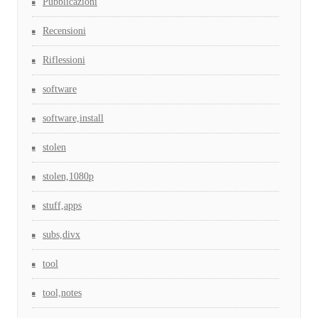
Pubblicazioni
Recensioni
Riflessioni
software
software,install
stolen
stolen,1080p
stuff,apps
subs,divx
tool
tool,notes