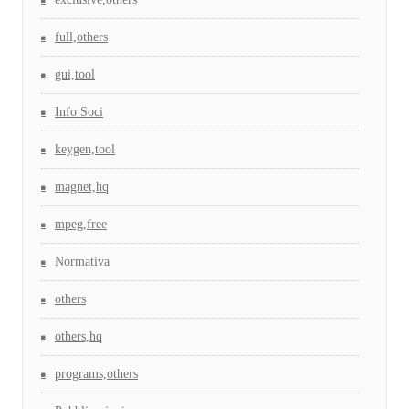
full,others
gui,tool
Info Soci
keygen,tool
magnet,hq
mpeg,free
Normativa
others
others,hq
programs,others