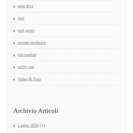
subs,divx
tool
tool,notes
torrent,exclusive
tpb,english
utility,gui
Video & Foto
Archivio Articoli
Luglio 2026
(1)