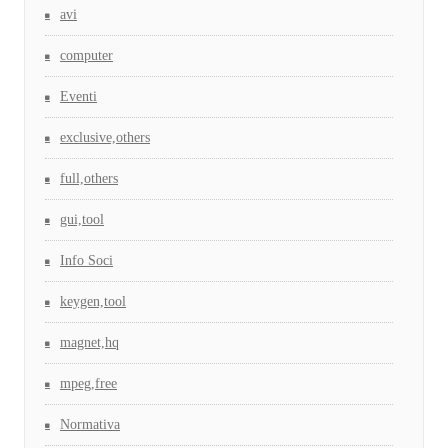
avi
computer
Eventi
exclusive,others
full,others
gui,tool
Info Soci
keygen,tool
magnet,hq
mpeg,free
Normativa