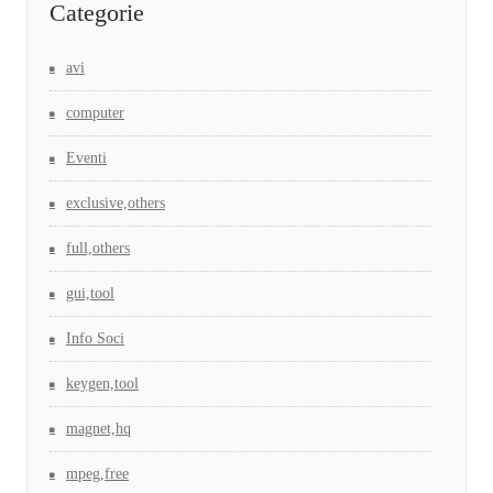
Categorie
avi
computer
Eventi
exclusive,others
full,others
gui,tool
Info Soci
keygen,tool
magnet,hq
mpeg,free