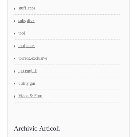
stuff,apps
subs,divx
tool
tool,notes
torrent,exclusive
tpb,english
utility,gui
Video & Foto
Archivio Articoli