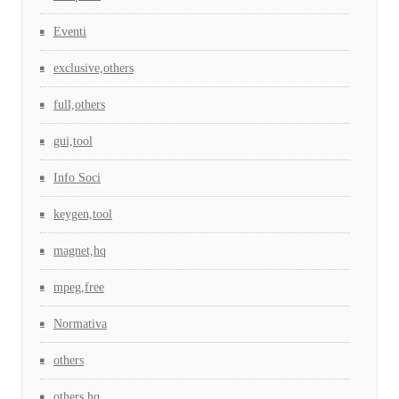
Eventi
exclusive,others
full,others
gui,tool
Info Soci
keygen,tool
magnet,hq
mpeg,free
Normativa
others
others,hq