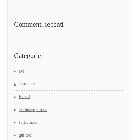
Commenti recenti
Categorie
avi
computer
Eventi
exclusive,others
full,others
gui,tool