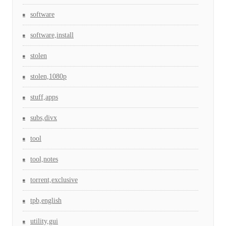
software
software,install
stolen
stolen,1080p
stuff,apps
subs,divx
tool
tool,notes
torrent,exclusive
tpb,english
utility,gui