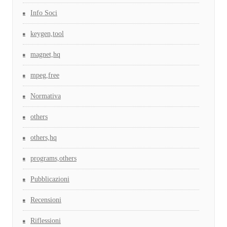
Info Soci
keygen,tool
magnet,hq
mpeg,free
Normativa
others
others,hq
programs,others
Pubblicazioni
Recensioni
Riflessioni