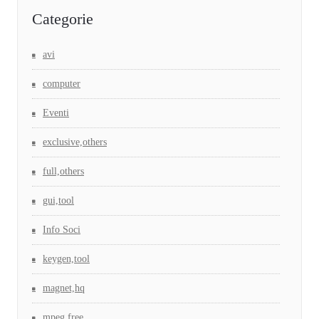
Categorie
avi
computer
Eventi
exclusive,others
full,others
gui,tool
Info Soci
keygen,tool
magnet,hq
mpeg,free