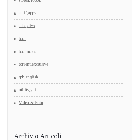
stolen,1080p
stuff,apps
subs,divx
tool
tool,notes
torrent,exclusive
tpb,english
utility,gui
Video & Foto
Archivio Articoli