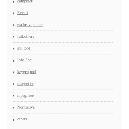
computer
Eventi
exclusive,others
full,others
gui,tool
Info Soci
keygen,tool
magnet,hq
mpeg,free
Normativa
others