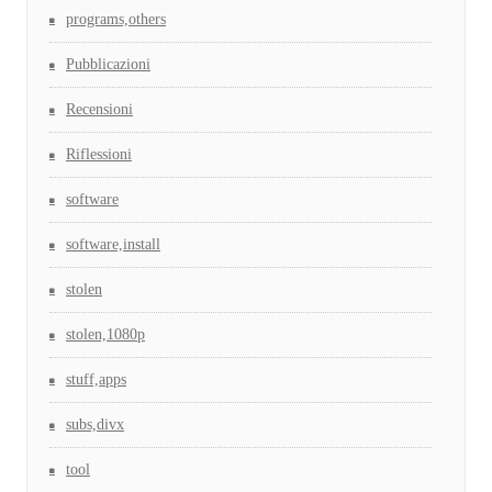
programs,others
Pubblicazioni
Recensioni
Riflessioni
software
software,install
stolen
stolen,1080p
stuff,apps
subs,divx
tool