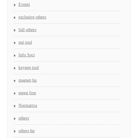
Eventi
exclusive,others
full,others
gui,tool
Info Soci
keygen,tool
magnet,hq
mpeg,free
Normativa
others
others,hq