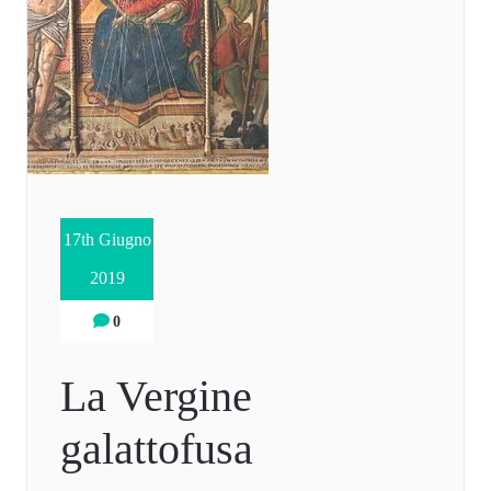
17th Giugno
2019
0
La Vergine
galattofusa