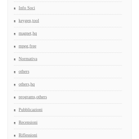
Info Soci
keygen,tool
magnet,hq
mpeg,free
Normativa
others
others,hq
programs,others
Pubblicazioni
Recensioni
Riflessioni