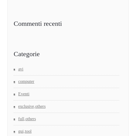
Commenti recenti
Categorie
avi
computer
Eventi
exclusive,others
full,others
gui,tool