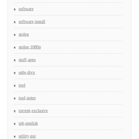
software
software,install
stolen
stolen,1080p
stuff,apps
subs,divx
tool
tool,notes
torrent,exclusive
tpb,english
utility,gui