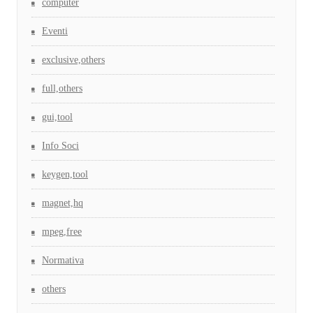
computer
Eventi
exclusive,others
full,others
gui,tool
Info Soci
keygen,tool
magnet,hq
mpeg,free
Normativa
others