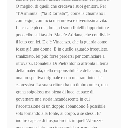
O meglio, di quelli che credeva i suoi genitori. Per
“l’Arminuta” (“la Ritornata”), come la chiamano i
compagni, comincia una nuova e diversissima vita.
La casa è piccola, buia, ci sono fratelli dappertutto e
poco cibo sul tavolo. Ma c’è Adriana, che condivide
il letto con lei. E c’è Vincenzo, che la guarda come
fosse già una donna. E in quello sguardo irrequieto,
smaliziato, lei può forse perdersi per cominciare a
ritrovarsi. Donatella Di Pietrantonio affronta il tema
della maternità, della responsabilità e della cura, da
una prospettiva originale e con una rara intensità
espressiva. La sua scrittura ha un timbro unico, una
grana spigolosa ma piena di luce, capace di
governare una storia incandescente in cui
l’accettazione di un doppio abbandono è possibile
solo tornando alla fonte, al corpo, a se stessi. E’
inoltre capace di trasportarci lì, in quell’Abruzzo
poco conosciuto, una terra ruvida e aspra che