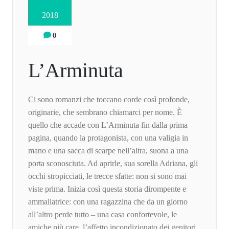
2018
0
L’Arminuta
Ci sono romanzi che toccano corde così profonde,
originarie, che sembrano chiamarci per nome. È
quello che accade con L’Arminuta fin dalla prima
pagina, quando la protagonista, con una valigia in
mano e una sacca di scarpe nell’altra, suona a una
porta sconosciuta. Ad aprirle, sua sorella Adriana, gli
occhi stropicciati, le trecce sfatte: non si sono mai
viste prima. Inizia così questa storia dirompente e
ammaliatrice: con una ragazzina che da un giorno
all’altro perde tutto – una casa confortevole, le
amiche più care, l’affetto incondizionato dei genitori.