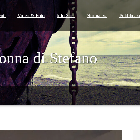
nti
Video & Foto
Info Soci
Normativa
Pubblicaz
onna di Stefano