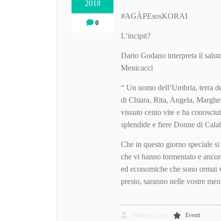
2018
#AGÀPEsosKORAI
0
L’incipit?
Dario Godano interpreta il sal
Menicacci
“ Un uomo dell’Umbria, terra del
di Chiara, Rita, Angela, Marghe
vissuto cento vite e ha conosciu
splendide e fiere Donne di Calab
Che in questo giorno speciale si 
che vi hanno tormentato e ancora
ed economiche che sono ormai vo
presto, saranno nelle vostre men
Beatrice Lento
Eventi