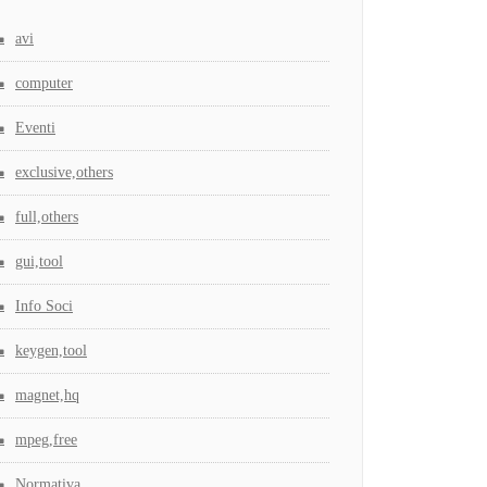
avi
computer
Eventi
exclusive,others
full,others
gui,tool
Info Soci
keygen,tool
magnet,hq
mpeg,free
Normativa