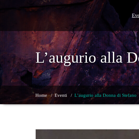
Skip
to
content
Eve
L’augurio alla D
Home
/
Eventi
/
L’augurio alla Donna di Stefano