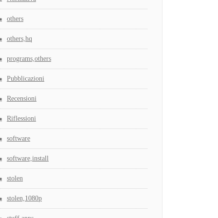
others
others,hq
programs,others
Pubblicazioni
Recensioni
Riflessioni
software
software,install
stolen
stolen,1080p