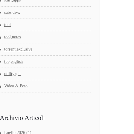
stuff,apps
subs,divx
tool
tool,notes
torrent,exclusive
tpb,english
utility,gui
Video & Foto
Archivio Articoli
Luglio 2026
(1)