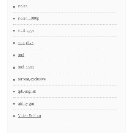
stolen
stolen,1080p
stuff,apps
subs,divx
tool
tool,notes
torrent,exclusive
tpb,english
utility,gui
Video & Foto