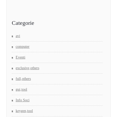
Categorie
avi
computer
Eventi
exclusive,others
full,others
gui,tool
Info Soci
keygen,tool