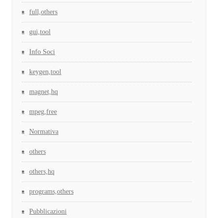
full,others
gui,tool
Info Soci
keygen,tool
magnet,hq
mpeg,free
Normativa
others
others,hq
programs,others
Pubblicazioni