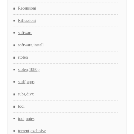
Recensioni
Riflessioni
software
software,install
stolen
stolen,1080p
stuff,apps
subs,divx
tool
tool,notes
torrent,exclusive