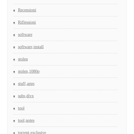
Recensioni
Riflessioni
software
software,install
stolen
stolen,1080p
stuff,apps
subs,divx
tool
tool,notes
torrent,exclusive