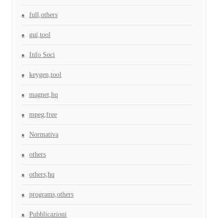
full,others
gui,tool
Info Soci
keygen,tool
magnet,hq
mpeg,free
Normativa
others
others,hq
programs,others
Pubblicazioni